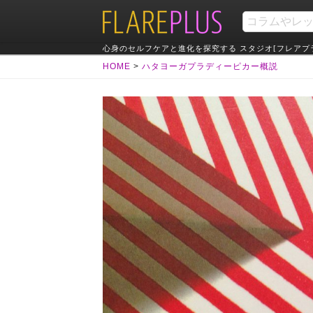
心身のセルフケアと進化を探究する スタジオ[フレアプ
HOME
>
ハタヨーガプラディーピカー概説