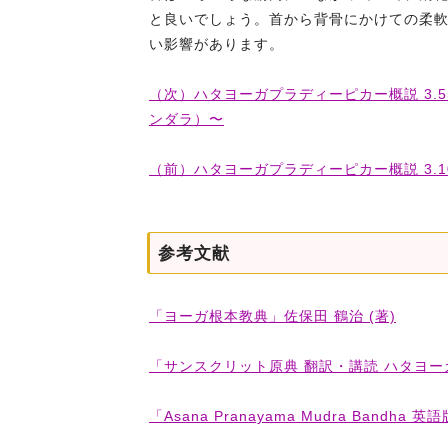
と良いでしょう。首から背骨にかけての柔
い影響があります。
（次）ハタヨーガプラディーピカー概説 3.5
ンダラ）〜
（前）ハタヨーガプラディーピカー概説 3.1
参考文献
「ヨーガ根本教典」佐保田 鶴治 (著)
「サンスクリット原典 翻訳・講読 ハタヨー
「Asana Pranayama Mudra Bandha 英語版