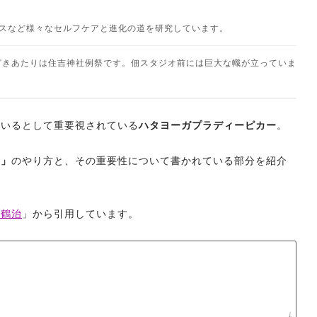
ネスなど様々なセルフケアと進化の道を研究しています。
どきあたりは住吉神社例祭です。佃スタジオ前には巨大な幟が立っていま
ているとして重要視されている
ハタヨーガプラディーピカー
。
ー」
のやり方と、その重要性について書かれている部分を紹介
田鶴治
」から引用しています。