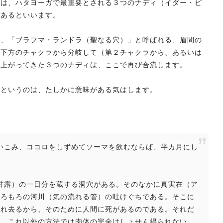
向は、ハタヨーガで最重要とされる３つのナディ（イダー・ピ
であるといいます。
が、「ブラフマ・ランドラ（聖なる穴）」と呼ばれる、眉間の
。下方のチャクラから分岐して（第２チャクラから、あるいは
）上がってきた３つのナディは、ここで再び合流します。
るというのは、たしかに意味がある気はします。
。
しまいこみ、ココロをしずめてソーマを飲むならば、半カ月にし
マ（甘露）の一日分を蔵する洞穴がある。そのなかに真実在（ア
もろもろの河川（気の流れる管）の吐けぐちである。そこに
流れ去るから、そのために人間に死があるのである。それだ
い。これ以外の方法では肉体の完全はしょせん得られない。