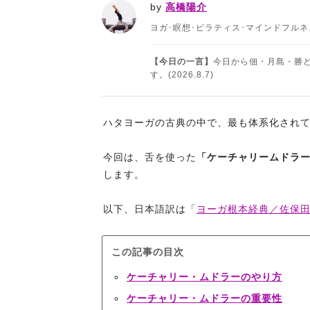
by
高橋陽介
ヨガ･瞑想･ピラティス･マインドフル
【今日の一言】
今日から佃・月島・勝
す。(2026.8.7)
ハタヨーガの古典の中で、最も体系化され
今回は、舌を使った
「ケーチャリームドラ
します。
以下、日本語訳は「
ヨーガ根本経典／佐保
この記事の目次
ケーチャリー・ムドラーのやり方
ケーチャリー・ムドラーの重要性