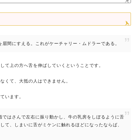
線を眉間にすえる。これがケーチャリー・ムドラーである。
越して上の方へ舌を伸ばしていくということです。
りなくて、大抵の人はできません。
れています。
を二指ではさんで左右に振り動かし、牛の乳房をしぼるように舌
くして、しまいに舌がミケンに触れるほどになったならば、