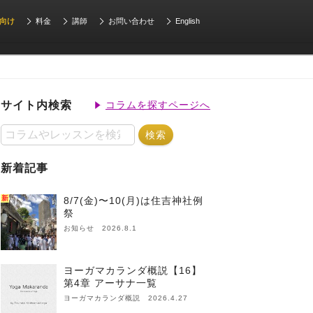
向け
料金
講師
お問い合わせ
English
サイト内検索
コラムを探すページへ
新着記事
新
8/7(金)〜10(月)は住吉神社例
祭
お知らせ 2026.8.1
ヨーガマカランダ概説【16】
第4章 アーサナ一覧
ヨーガマカランダ概説 2026.4.27