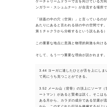
ケーチャリームドラーで舌を向けている方
ンガラー・スシュムナー）が合流する場所
「頭蓋の中の穴（空洞）」と言っているの
あたりにあると言われる頭の中の空間です
第１チャクラから分岐するという説もある
この重要な地点に意識と物理的刺激を向け
そして、もう一つ重要な理由が説かれます
3.44 ヨーガに達したひとが舌を上に
て死にうち克つことができる。
3.52 メール山（背骨）の頂上にソー
ートマン）があると賢者は説く。そこは
ある月から、カラダの成分である甘露が
から、このすぐれた行法を修練するがよ