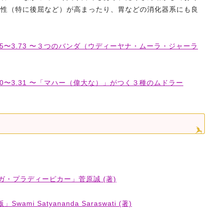
軟性（特に後屈など）が高まったり、胃などの消化器系にも良
5〜3.73 〜３つのバンダ（ウディーヤナ・ムーラ・ジャーラ
0〜3.31 〜「マハー（偉大な）」がつく３種のムドラー
ガ・プラディーピカー」菅原誠 (著)
」Swami Satyananda Saraswati (著)