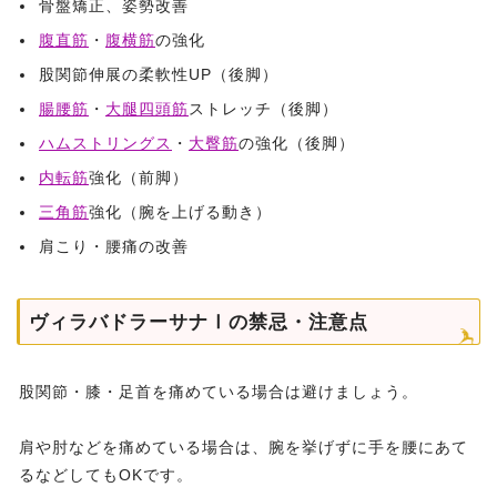
骨盤矯正、姿勢改善
腹直筋
・
腹横筋
の強化
股関節伸展の柔軟性UP（後脚）
腸腰筋
・
大腿四頭筋
ストレッチ（後脚）
ハムストリングス
・
大臀筋
の強化（後脚）
内転筋
強化（前脚）
三角筋
強化（腕を上げる動き）
肩こり・腰痛の改善
ヴィラバドラーサナⅠの禁忌・注意点
股関節・膝・足首を痛めている場合は避けましょう。
肩や肘などを痛めている場合は、腕を挙げずに手を腰にあて
るなどしてもOKです。