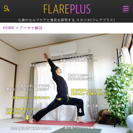
心身のセルフケアと進化を探究する スタジオ[フレアプラス]
HOME
>
アーサナ解説