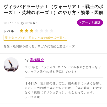
ヴィラバドラーサナⅠ（ウォーリアⅠ・戦士のポ
ーズⅠ・英雄のポーズⅠ）のやり方・効果・図解
アーサナ解説
2017.1.13
2026.6.1
★★★
★★★★★★★
レベル：
星をタップ↑で、同じレベルのポーズ一覧へ
骨盤・股関節を整える、ヨガの代表的な立位ポーズ
by
高橋陽介
ヨガ･瞑想･ピラティス･マインドフルネスなど様々なセ
ルフケアと進化の道を研究しています。
【今日の一言】
眼の使い方は、脳の働きに大きく影響し
ます。ヨガのポーズのやり方には、「体の動き」だけで
なく「視線（ドリシュティ）」も含まれています。
(2026.8.8)