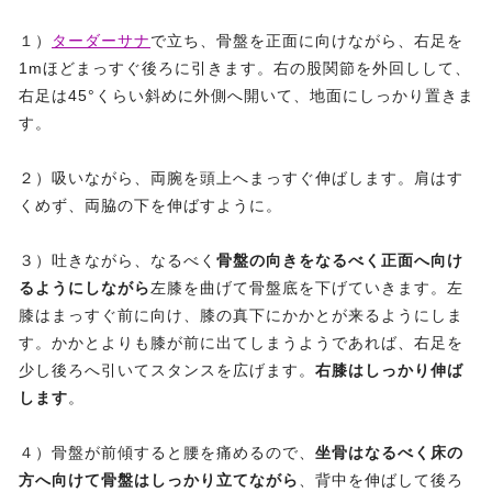
１）
ターダーサナ
で立ち、骨盤を正面に向けながら、右足を
1mほどまっすぐ後ろに引きます。右の股関節を外回しして、
右足は45°くらい斜めに外側へ開いて、地面にしっかり置きま
す。
２）吸いながら、両腕を頭上へまっすぐ伸ばします。肩はす
くめず、両脇の下を伸ばすように。
３）吐きながら、なるべく
骨盤の向きをなるべく正面へ向け
るようにしながら
左膝を曲げて骨盤底を下げていきます。左
膝はまっすぐ前に向け、膝の真下にかかとが来るようにしま
す。かかとよりも膝が前に出てしまうようであれば、右足を
少し後ろへ引いてスタンスを広げます。
右膝はしっかり伸ば
します
。
４）骨盤が前傾すると腰を痛めるので、
坐骨はなるべく床の
方へ向けて骨盤はしっかり立てながら
、背中を伸ばして後ろ