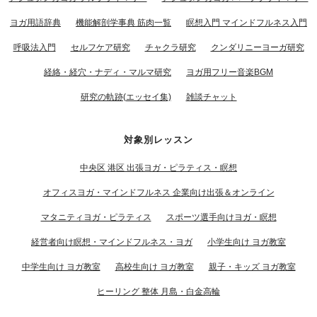
ヨガ用語辞典
機能解剖学事典 筋肉一覧
瞑想入門 マインドフルネス入門
呼吸法入門
セルフケア研究
チャクラ研究
クンダリニーヨーガ研究
経絡・経穴・ナディ・マルマ研究
ヨガ用フリー音楽BGM
研究の軌跡(エッセイ集)
雑談チャット
対象別レッスン
中央区 港区 出張ヨガ・ピラティス・瞑想
オフィスヨガ・マインドフルネス 企業向け出張＆オンライン
マタニティヨガ・ピラティス
スポーツ選手向けヨガ・瞑想
経営者向け瞑想・マインドフルネス・ヨガ
小学生向け ヨガ教室
中学生向け ヨガ教室
高校生向け ヨガ教室
親子・キッズ ヨガ教室
ヒーリング 整体 月島・白金高輪