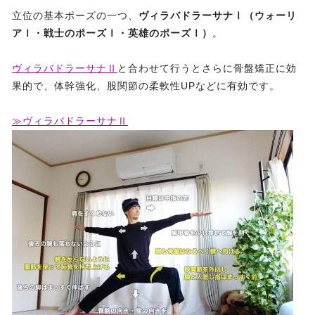
立位の基本ポーズの一つ、
ヴィラバドラーサナⅠ（ウォーリ
アⅠ・戦士のポーズⅠ・英雄のポーズⅠ）
。
ヴィラバドラーサナⅡ
と合わせて行うとさらに骨盤矯正に効
果的で、体幹強化、股関節の柔軟性UPなどに有効です。
≫ヴィラバドラーサナⅡ