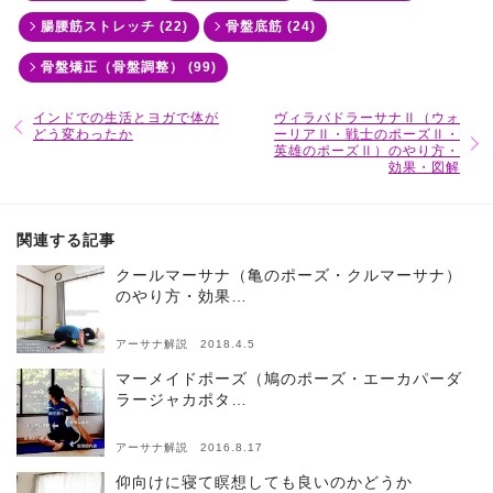
腸腰筋ストレッチ (22)
骨盤底筋 (24)
骨盤矯正（骨盤調整） (99)
インドでの生活とヨガで体が
ヴィラバドラーサナⅡ（ウォ
どう変わったか
ーリアⅡ・戦士のポーズⅡ・
英雄のポーズⅡ）のやり方・
効果・図解
関連する記事
クールマーサナ（亀のポーズ・クルマーサナ）
のやり方・効果…
アーサナ解説 2018.4.5
マーメイドポーズ（鳩のポーズ・エーカパーダ
ラージャカポタ…
アーサナ解説 2016.8.17
仰向けに寝て瞑想しても良いのかどうか