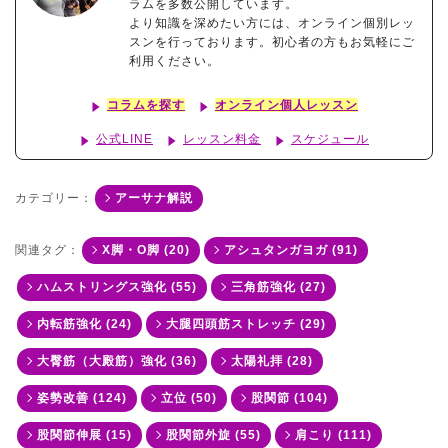
ラムを多数公開しています。
より知識を深めたい方には、オンライン個別レッ
スンを行っております。初心者の方もお気軽にご
利用ください。
コラムを探す
オンライン個人レッスン
公式LINE
レッスン料金
スケジュール
カテゴリー：
アーサナ解説
関連タグ：
X脚・O脚 (20)
アシュタンガヨガ (91)
ハムストリングス強化 (55)
三角筋強化 (27)
内転筋強化 (24)
大腿四頭筋ストレッチ (29)
大臀筋（大殿筋）強化 (36)
太陽礼拝 (28)
姿勢改善 (124)
立位 (50)
股関節 (104)
股関節伸展 (15)
股関節外旋 (55)
肩こり (111)