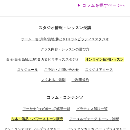
コラムを探すページへ
スタジオ情報・レッスン受講
ホーム 佃(月島/築地/勝どき)ヨガ＆ピラティススタジオ
クラス内容・レッスンの選び方
白金(白金高輪/広尾)ヨガ＆ピラティススタジオ
オンライン個別レッスン
スケジュール
ご予約・お問い合わせ
スタジオアクセス
よくあるご質問
ご利用規約
コラム・コンテンツ
アーサナ(ヨガポーズ)解説一覧
ピラティス解説一覧
古本・備品・パワーストーン販売
アーユルヴェーダ ドーシャ診断
アシュタンガヨガ フルプライマリー
アシュタンガヨガ ハーフプライマリー