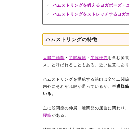
ハムストリングを鍛えるヨガポーズ・
ハムストリングをストレッチするヨガ
ハムストリングの特徴
大腿二頭筋
・
半腱様筋
・
半膜様筋
を含む腿
ス」と呼ばれることもある。近い位置にあ
ハムストリングを構成する筋肉は全て二関
内外にそれぞれ腱が通っているが、
半膜様
いる
。
主に股関節の伸展・膝関節の屈曲に関わり
腰筋
がある。