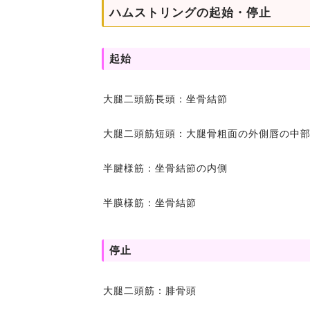
ハムストリングの起始・停止
起始
大腿二頭筋長頭：坐骨結節
大腿二頭筋短頭：大腿骨粗面の外側唇の中部
半腱様筋：坐骨結節の内側
半膜様筋：坐骨結節
停止
大腿二頭筋：腓骨頭