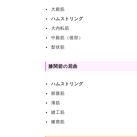
大殿筋
ハムストリング
大内転筋
中殿筋（後部）
梨状筋
膝関節の屈曲
ハムストリング
腓腹筋
薄筋
縫工筋
膝窩筋