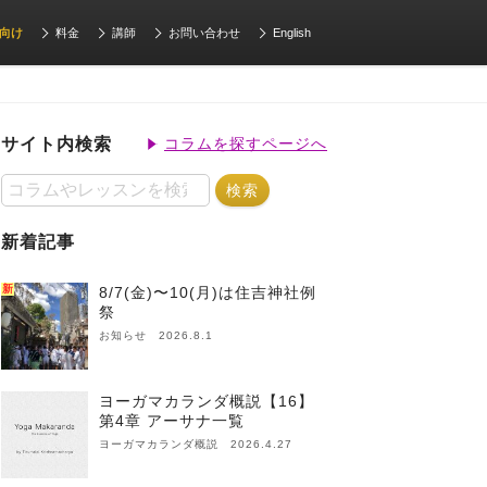
向け
料金
講師
お問い合わせ
English
サイト内検索
コラムを探すページへ
新着記事
新
8/7(金)〜10(月)は住吉神社例
祭
お知らせ 2026.8.1
ヨーガマカランダ概説【16】
第4章 アーサナ一覧
ヨーガマカランダ概説 2026.4.27