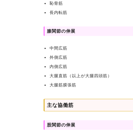
恥骨筋
長内転筋
膝関節の伸展
中間広筋
外側広筋
内側広筋
大腿直筋（以上が大腿四頭筋）
大腿筋膜張筋
主な協働筋
股関節の伸展