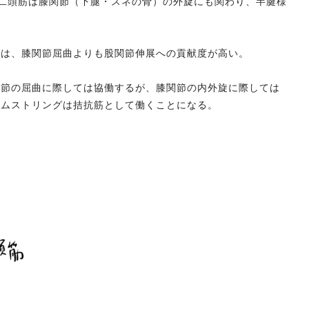
腿二頭筋は膝関節（下腿・スネの骨）の外旋にも関わり、半腱様
側は、膝関節屈曲よりも股関節伸展への貢献度が高い。
関節の屈曲に際しては協働するが、膝関節の内外旋に際しては
ハムストリングは拮抗筋として働くことになる。