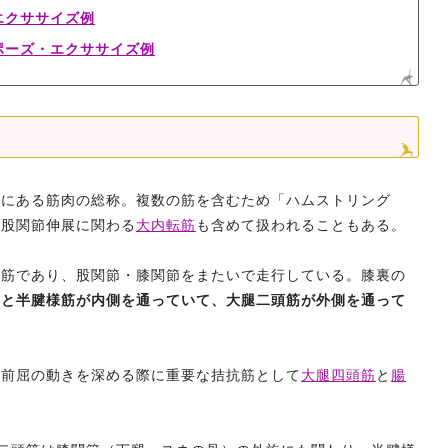
エクササイズ例
ポーズ・エクササイズ例
裏にある筋肉の総称。複数の筋を含むため「ハムストリング
り股関節伸展に関わる
大内転筋
も含めて扱われることもある。
節筋であり、股関節・膝関節をまたいで走行している。膝裏の
筋と半腱様筋が内側を通っていて、大腿二頭筋が外側を通って
、前屈の動きを深める際に重要な拮抗筋として
大腿四頭筋
と
腸