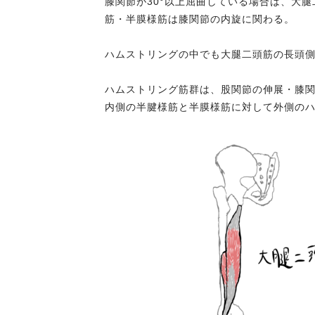
膝関節が30°以上屈曲している場合は、大
筋・半膜様筋は膝関節の内旋に関わる。
ハムストリングの中でも大腿二頭筋の長頭
ハムストリング筋群は、股関節の伸展・膝
内側の半腱様筋と半膜様筋に対して外側の