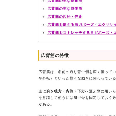
広背筋の主な拮抗筋
広背筋の主な協働筋
広背筋の起始・停止
広背筋を鍛えるヨガポーズ・エクササ
広背筋をストレッチするヨガポーズ・
広背筋の特徴
広背筋は、名前の通り背中側を広く覆って
平外転）といった様々な動きに関わってい
主に腕を
後方・内側・下方
へ運ぶ際に用い
を意識して使うには肩甲骨を固定しておく
がある。