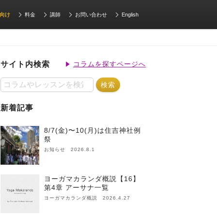
向け
料金
講師
お問い合わせ
English
サイト内検索
コラムを探すページへ
新着記事
8/7(金)〜10(月)は住吉神社例
祭
お知らせ 2026.8.1
ヨーガマカランダ概説【16】
第4章 アーサナ一覧
ヨーガマカランダ概説 2026.4.27