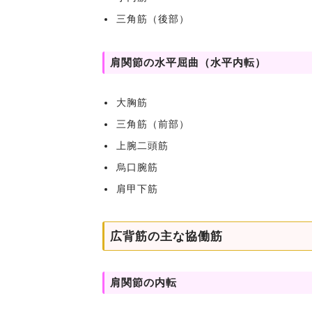
三角筋（後部）
肩関節の水平屈曲（水平内転）
大胸筋
三角筋（前部）
上腕二頭筋
烏口腕筋
肩甲下筋
広背筋の主な協働筋
肩関節の内転