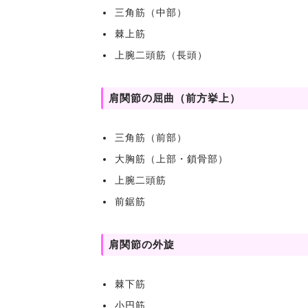
三角筋（中部）
棘上筋
上腕二頭筋（長頭）
肩関節の屈曲（前方挙上）
三角筋（前部）
大胸筋（上部・鎖骨部）
上腕二頭筋
前鋸筋
肩関節の外旋
棘下筋
小円筋