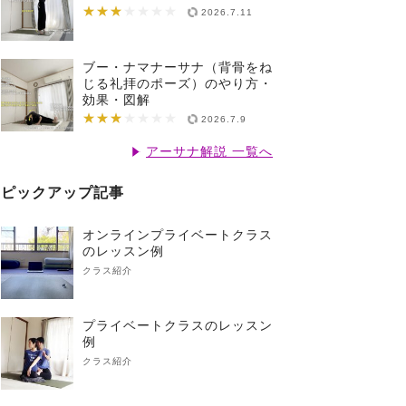
★★★
★★★★★★★
2026.7.11
ブー・ナマナーサナ（背骨をね
じる礼拝のポーズ）のやり方・
効果・図解
★★★
★★★★★★★
2026.7.9
アーサナ解説 一覧へ
ピックアップ記事
オンラインプライベートクラス
のレッスン例
クラス紹介
プライベートクラスのレッスン
例
クラス紹介