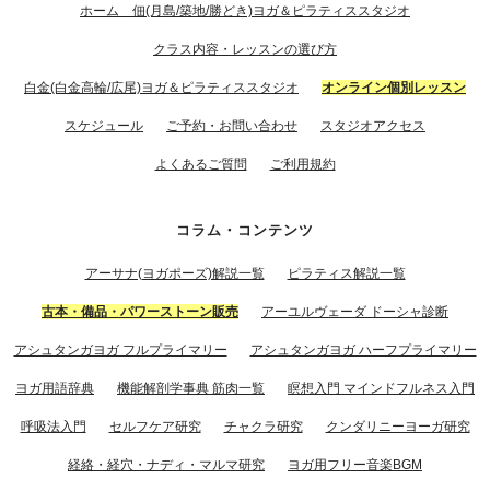
ホーム 佃(月島/築地/勝どき)ヨガ＆ピラティススタジオ
クラス内容・レッスンの選び方
白金(白金高輪/広尾)ヨガ＆ピラティススタジオ
オンライン個別レッスン
スケジュール
ご予約・お問い合わせ
スタジオアクセス
よくあるご質問
ご利用規約
コラム・コンテンツ
アーサナ(ヨガポーズ)解説一覧
ピラティス解説一覧
古本・備品・パワーストーン販売
アーユルヴェーダ ドーシャ診断
アシュタンガヨガ フルプライマリー
アシュタンガヨガ ハーフプライマリー
ヨガ用語辞典
機能解剖学事典 筋肉一覧
瞑想入門 マインドフルネス入門
呼吸法入門
セルフケア研究
チャクラ研究
クンダリニーヨーガ研究
経絡・経穴・ナディ・マルマ研究
ヨガ用フリー音楽BGM