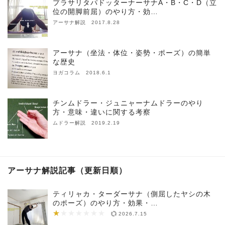
プラサリタパドッターナーサナA・B・C・D（立
位の開脚前屈）のやり方・効…
アーサナ解説 2017.8.28
アーサナ（坐法・体位・姿勢・ポーズ）の簡単
な歴史
ヨガコラム 2018.6.1
チンムドラー・ジュニャーナムドラーのやり
方・意味・違いに関する考察
ムドラー解説 2019.2.19
アーサナ解説記事（更新日順）
ティリャカ・ターダーサナ（側屈したヤシの木
のポーズ）のやり方・効果・…
★
★★★★★★★
2026.7.15