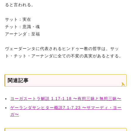
ると言われる。
サット：実在
チット：意識・魂
アーナンダ：至福
ヴェーダーンタに代表されるヒンドゥー教の哲学は、サッ
ト・チット・アーナンダに全ての不変の真実があるとする。
関連記事
ヨーガスートラ解説 1.17-1.18 〜有想三昧と無想三昧〜
ゲーランダサンヒター概説7.1-7.23 〜サマーディ・ヨー
ガ〜