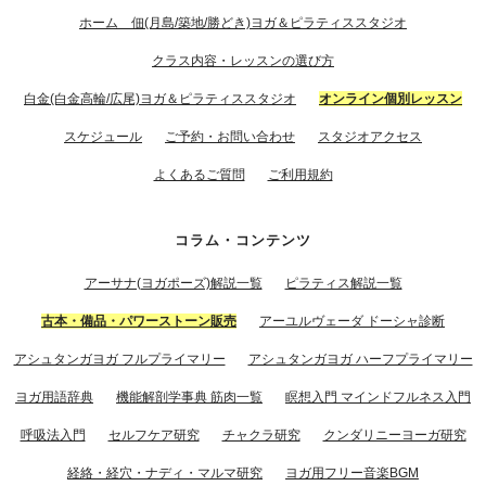
ホーム 佃(月島/築地/勝どき)ヨガ＆ピラティススタジオ
クラス内容・レッスンの選び方
白金(白金高輪/広尾)ヨガ＆ピラティススタジオ
オンライン個別レッスン
スケジュール
ご予約・お問い合わせ
スタジオアクセス
よくあるご質問
ご利用規約
コラム・コンテンツ
アーサナ(ヨガポーズ)解説一覧
ピラティス解説一覧
古本・備品・パワーストーン販売
アーユルヴェーダ ドーシャ診断
アシュタンガヨガ フルプライマリー
アシュタンガヨガ ハーフプライマリー
ヨガ用語辞典
機能解剖学事典 筋肉一覧
瞑想入門 マインドフルネス入門
呼吸法入門
セルフケア研究
チャクラ研究
クンダリニーヨーガ研究
経絡・経穴・ナディ・マルマ研究
ヨガ用フリー音楽BGM