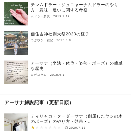
チンムドラー・ジュニャーナムドラーのやり
方・意味・違いに関する考察
ムドラー解説 2019.2.19
佃住吉神社例大祭2023の様子
つぶやき・雑記 2023.8.8
アーサナ（坐法・体位・姿勢・ポーズ）の簡単
な歴史
ヨガコラム 2018.6.1
アーサナ解説記事（更新日順）
ティリャカ・ターダーサナ（側屈したヤシの木
のポーズ）のやり方・効果・…
★
★★★★★★★
2026.7.15