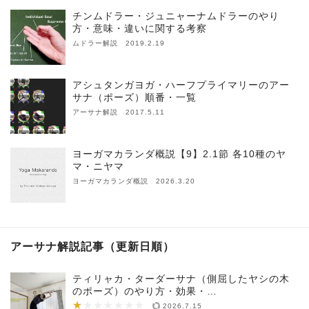
チンムドラー・ジュニャーナムドラーのやり
方・意味・違いに関する考察
ムドラー解説 2019.2.19
アシュタンガヨガ・ハーフプライマリーのアー
サナ（ポーズ）順番・一覧
アーサナ解説 2017.5.11
ヨーガマカランダ概説【9】2.1節 各10種のヤ
マ・ニヤマ
ヨーガマカランダ概説 2026.3.20
アーサナ解説記事（更新日順）
ティリャカ・ターダーサナ（側屈したヤシの木
のポーズ）のやり方・効果・…
★
★★★★★★★
2026.7.15