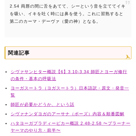
2.54 両唇の間に舌をあてて、シーという音を立ててイキ
を吸い、イキを吐く時には鼻を使う。これに習熟すると
第二のカーマ・デーヴァ（愛の神）となる。
関連記事
シヴァサンヒター概説【6】3.10-3.34 師匠とヨーガ修行
の条件・基本の呼吸法
ヨーガスートラ（ヨガスートラ）日本語訳・原文・発音一
覧
師匠が必要かどうか、という話
シヴァナンダヨガのアーサナ（ポーズ）内容＆順番図解
ハタヨーガプラディーピカー概説 2.48-2.58 〜プラーナー
ヤーマのやり方・前半〜