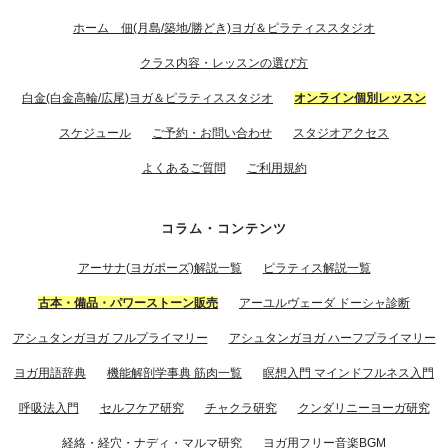
ホーム 佃(月島/築地/勝どき)ヨガ＆ピラティススタジオ
クラス内容・レッスンの選び方
白金(白金高輪/広尾)ヨガ＆ピラティススタジオ
オンライン個別レッスン
スケジュール
ご予約・お問い合わせ
スタジオアクセス
よくあるご質問
ご利用規約
コラム・コンテンツ
アーサナ(ヨガポーズ)解説一覧
ピラティス解説一覧
古本・備品・パワーストーン販売
アーユルヴェーダ ドーシャ診断
アシュタンガヨガ フルプライマリー
アシュタンガヨガ ハーフプライマリー
ヨガ用語辞典
機能解剖学事典 筋肉一覧
瞑想入門 マインドフルネス入門
呼吸法入門
セルフケア研究
チャクラ研究
クンダリニーヨーガ研究
経絡・経穴・ナディ・マルマ研究
ヨガ用フリー音楽BGM