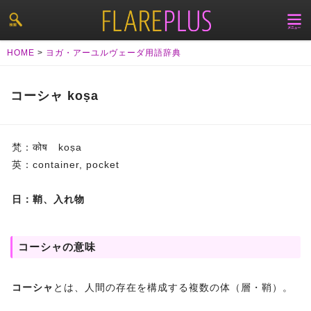
HOME
>
ヨガ・アーユルヴェーダ用語辞典
コーシャ koṣa
梵：कोष koṣa
英：container, pocket
日：鞘、入れ物
コーシャの意味
コーシャ
とは、人間の存在を構成する複数の体（層・鞘）。