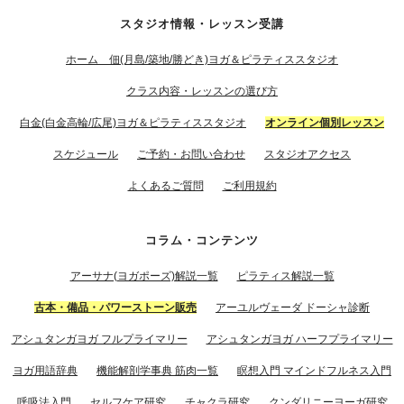
スタジオ情報・レッスン受講
ホーム 佃(月島/築地/勝どき)ヨガ＆ピラティススタジオ
クラス内容・レッスンの選び方
白金(白金高輪/広尾)ヨガ＆ピラティススタジオ
オンライン個別レッスン
スケジュール
ご予約・お問い合わせ
スタジオアクセス
よくあるご質問
ご利用規約
コラム・コンテンツ
アーサナ(ヨガポーズ)解説一覧
ピラティス解説一覧
古本・備品・パワーストーン販売
アーユルヴェーダ ドーシャ診断
アシュタンガヨガ フルプライマリー
アシュタンガヨガ ハーフプライマリー
ヨガ用語辞典
機能解剖学事典 筋肉一覧
瞑想入門 マインドフルネス入門
呼吸法入門
セルフケア研究
チャクラ研究
クンダリニーヨーガ研究