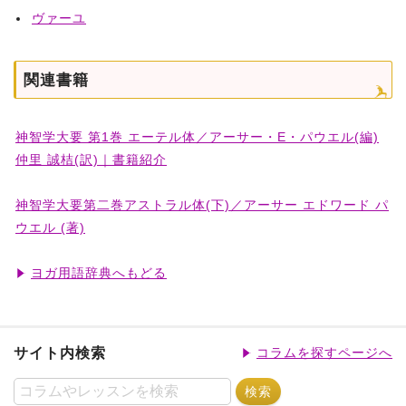
ヴァーユ
関連書籍
神智学大要 第1巻 エーテル体／アーサー・E・パウエル(編)
仲里 誠桔(訳)｜書籍紹介
神智学大要第二巻アストラル体(下)／アーサー エドワード パ
ウエル (著)
ヨガ用語辞典へもどる
サイト内検索
コラムを探すページへ