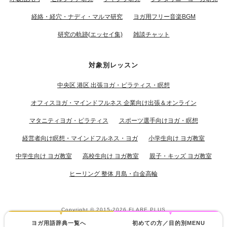
経絡・経穴・ナディ・マルマ研究
ヨガ用フリー音楽BGM
研究の軌跡(エッセイ集)
雑談チャット
対象別レッスン
中央区 港区 出張ヨガ・ピラティス・瞑想
オフィスヨガ・マインドフルネス 企業向け出張＆オンライン
マタニティヨガ・ピラティス
スポーツ選手向けヨガ・瞑想
経営者向け瞑想・マインドフルネス・ヨガ
小学生向け ヨガ教室
中学生向け ヨガ教室
高校生向け ヨガ教室
親子・キッズ ヨガ教室
ヒーリング 整体 月島・白金高輪
Copyright © 2015-2026
FLARE PLUS
ヨガ用語辞典一覧へ
初めての方／目的別MENU