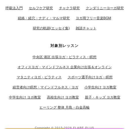
呼吸法入門
セルフケア研究
チャクラ研究
クンダリニーヨーガ研究
経絡・経穴・ナディ・マルマ研究
ヨガ用フリー音楽BGM
研究の軌跡(エッセイ集)
雑談チャット
対象別レッスン
中央区 港区 出張ヨガ・ピラティス・瞑想
オフィスヨガ・マインドフルネス 企業向け出張＆オンライン
マタニティヨガ・ピラティス
スポーツ選手向けヨガ・瞑想
経営者向け瞑想・マインドフルネス・ヨガ
小学生向け ヨガ教室
中学生向け ヨガ教室
高校生向け ヨガ教室
親子・キッズ ヨガ教室
ヒーリング 整体 月島・白金高輪
Copyright © 2015-2026
FLARE PLUS