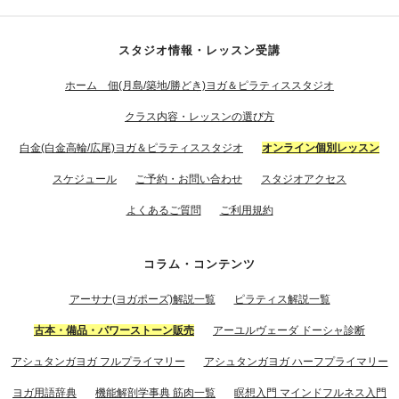
スタジオ情報・レッスン受講
ホーム 佃(月島/築地/勝どき)ヨガ＆ピラティススタジオ
クラス内容・レッスンの選び方
白金(白金高輪/広尾)ヨガ＆ピラティススタジオ
オンライン個別レッスン
スケジュール
ご予約・お問い合わせ
スタジオアクセス
よくあるご質問
ご利用規約
コラム・コンテンツ
アーサナ(ヨガポーズ)解説一覧
ピラティス解説一覧
古本・備品・パワーストーン販売
アーユルヴェーダ ドーシャ診断
アシュタンガヨガ フルプライマリー
アシュタンガヨガ ハーフプライマリー
ヨガ用語辞典
機能解剖学事典 筋肉一覧
瞑想入門 マインドフルネス入門