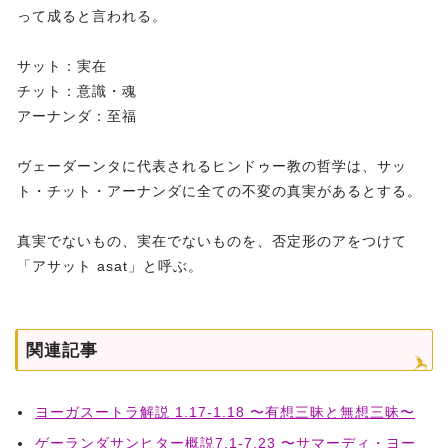
って成ると言われる。
サット：実在
チット：意識・魂
アーナンダ：至福
ヴェーダーンタに代表されるヒンドゥー教の哲学は、サッ
ト・チット・アーナンダに全ての不変の真実があるとする。
真実でないもの、実在でないものを、否定形のアをつけて
「アサット asat」と呼ぶ。
関連記事
ヨーガスートラ解説 1.17-1.18 〜有想三昧と無想三昧〜
ゲーランダサンヒター概説7.1-7.23 〜サマーディ・ヨー