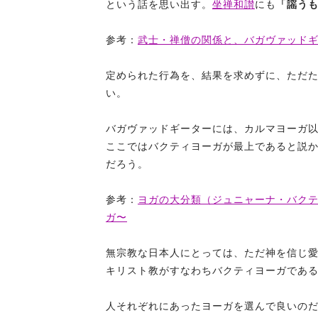
という話を思い出す。
坐禅和讃
にも
「謡う
参考：
武士・禅僧の関係と、バガヴァッド
定められた行為を、結果を求めずに、ただ
い。
バガヴァッドギーターには、カルマヨーガ
ここではバクティヨーガが最上であると説
だろう。
参考：
ヨガの大分類（ジュニャーナ・バク
ガ〜
無宗教な日本人にとっては、ただ神を信じ
キリスト教がすなわちバクティヨーガであ
人それぞれにあったヨーガを選んで良いの