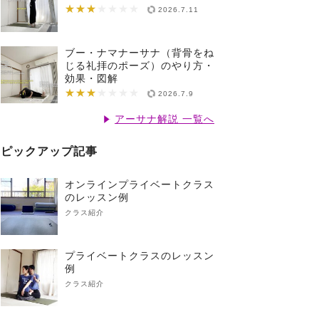
★★★
★★★★★★★
2026.7.11
ブー・ナマナーサナ（背骨をね
じる礼拝のポーズ）のやり方・
効果・図解
★★★
★★★★★★★
2026.7.9
アーサナ解説 一覧へ
ピックアップ記事
オンラインプライベートクラス
のレッスン例
クラス紹介
プライベートクラスのレッスン
例
クラス紹介