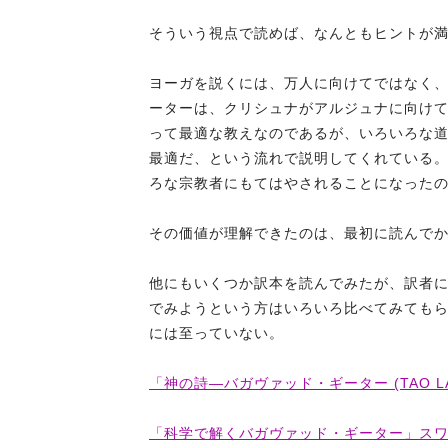
そういう視点で読めば、なんともヒントが
ヨーガを説くには、万人に向けてではなく
ーターは、クリシュナがアルジュナに向け
って最適な教えなのであるが、いろいろな
最適だ、という流れで説明してくれている
ろな宗教者にもてはやされることになった
その価値が理解できたのは、最初に読んで
他にもいくつか訳本を読んでみたが、訳者
でみようという方はいろいろ比べてみても
には至っていない。
「神の詩―バガヴァッド・ギーター (TAO LAB
「科学で解くバガヴァッド・ギーター」スワミ