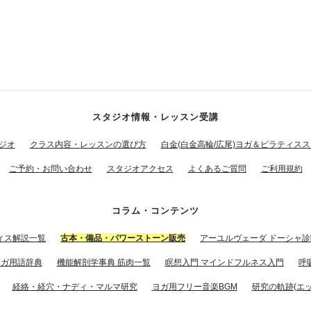
スタジオ情報・レッスン受講
ジオ
クラス内容・レッスンの選び方
白金(白金高輪/広尾)ヨガ＆ピラティス
ご予約・お問い合わせ
スタジオアクセス
よくあるご質問
ご利用規約
コラム・コンテンツ
ィス解説一覧
古本・備品・パワーストーン販売
アーユルヴェーダ ドーシャ診
ヨガ用語辞典
機能解剖学事典 筋肉一覧
瞑想入門 マインドフルネス入門
呼
経絡・経穴・ナディ・マルマ研究
ヨガ用フリー音楽BGM
研究の軌跡(エッ