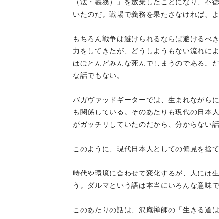
（法・義務）」を放棄したことになり、不
いたのだ。戦場で義務を果たさなければ、
もちろん戦争は避けられるならば避けるべ
力をしてきたが、どうしようもない流れに
はほとんどみんな死んでしまうのである。
な話でもない。
バガヴァッドギーターでは、生まれながら
も関係している。そのあたりも現代の日本人
がガッチリしていたのだから、分からない
このように、現代日本人としての偏見を捨
時代や環境に合わせて変化するが、人には
う。ダルマという語は本当にいろんな意味
このあたりの話は、沢庵禅師の「生きる道