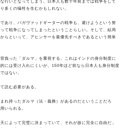
徳な行いとなってしまう。日本人も数十年前までは戦争をして
より多くの犠牲を生むかもしれない。
きであり、バガヴァッドギーターの戦争も、避けようという努
よって戦争になってしまったということらしい。そして、結局
だからといって、アヒンサーを最優先すべきであるという簡単
に背負った「ダルマ」を重視する。これはインドの身分制度に
的には受け入れにくいが、150年ほど前なら日本人も身分制度
話ではない。
てて読む必要がある。
生まれ持ったダルマ（法・義務）があるのだということだろ
で用いられる。
は天によって完璧に決まっていて、それが故に完全に自由だ」