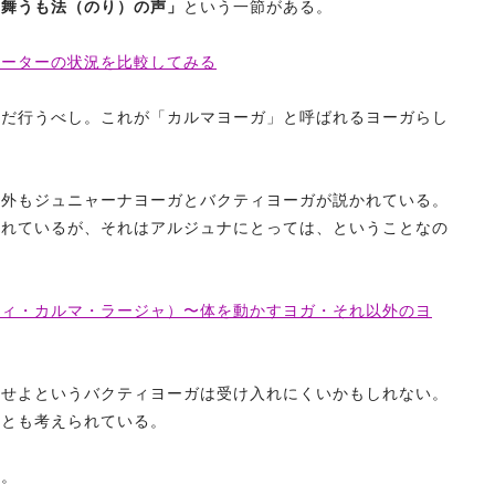
も舞うも法（のり）の声」
という一節がある。
ギーターの状況を比較してみる
ただ行うべし。これが「カルマヨーガ」と呼ばれるヨーガらし
以外もジュニャーナヨーガとバクティヨーガが説かれている。
かれているが、それはアルジュナにとっては、ということなの
ティ・カルマ・ラージャ）〜体を動かすヨガ・それ以外のヨ
愛せよというバクティヨーガは受け入れにくいかもしれない。
るとも考えられている。
だ。