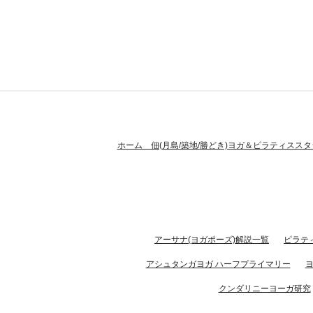
ホーム 佃(月島/築地/勝どき)ヨガ＆ピラティススタ
アーサナ(ヨガポーズ)解説一覧
ピラテ
アシュタンガヨガ ハーフプライマリー
クンダリニーヨーガ研究