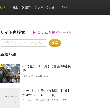
向け
料金
講師
お問い合わせ
English
サイト内検索
コラムを探すページへ
新着記事
新
8/7(金)〜10(月)は住吉神社例
祭
お知らせ 2026.8.1
ヨーガマカランダ概説【16】
第4章 アーサナ一覧
ヨーガマカランダ概説 2026.4.27