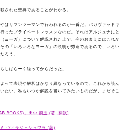
満載された聖典であることがわかる。
、やはりマンツーマンで行われるのが一番だ。バガヴァッドギ
て行ったプライベートレッスンなのだ。それはアルジュナにと
道（ヨーガ）について解説された上で、今のおまえにはこれが
。その「いろいろなヨーガ」の説明が秀逸であるので、いろい
のだろう。
からしばらーく経ってからだった。
によって表現や解釈はかなり異なっているので、これから読ん
らいたい。私もいつか解説を書いてみたいものだが、まだそこ
 BOOKS)」田中 嫺玉 (著, 翻訳)
 ヴィラジェシュワラ (著)