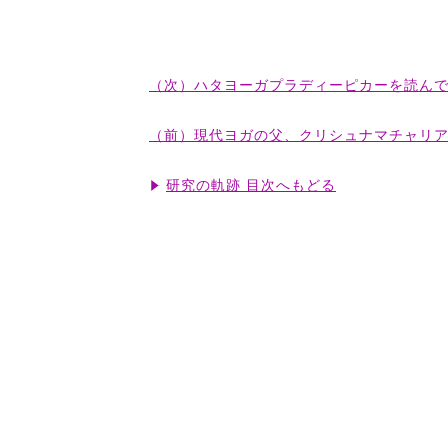
（次）ハタヨーガプラディーピカーを読ん
（前）現代ヨガの父、クリシュナマチャリ
研究の軌跡 目次へもどる