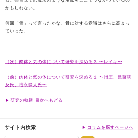
る。整骨院での魔法のような治療もここでつながっているの
かもしれない。
何回「骨」って言ったかな。骨に対する意識はさらに高まっ
ていった。
（次）肉体と気の体について研究を深める３ 〜レイキ〜
（前）肉体と気の体について研究を深める１ 〜指圧、遠藤喨
及氏、増永静人氏〜
研究の軌跡 目次へもどる
サイト内検索
コラムを探すページへ