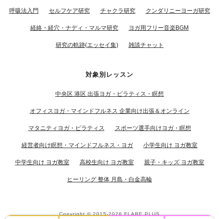
呼吸法入門
セルフケア研究
チャクラ研究
クンダリニーヨーガ研究
経絡・経穴・ナディ・マルマ研究
ヨガ用フリー音楽BGM
研究の軌跡(エッセイ集)
雑談チャット
対象別レッスン
中央区 港区 出張ヨガ・ピラティス・瞑想
オフィスヨガ・マインドフルネス 企業向け出張＆オンライン
マタニティヨガ・ピラティス
スポーツ選手向けヨガ・瞑想
経営者向け瞑想・マインドフルネス・ヨガ
小学生向け ヨガ教室
中学生向け ヨガ教室
高校生向け ヨガ教室
親子・キッズ ヨガ教室
ヒーリング 整体 月島・白金高輪
Copyright © 2015-2026
FLARE PLUS