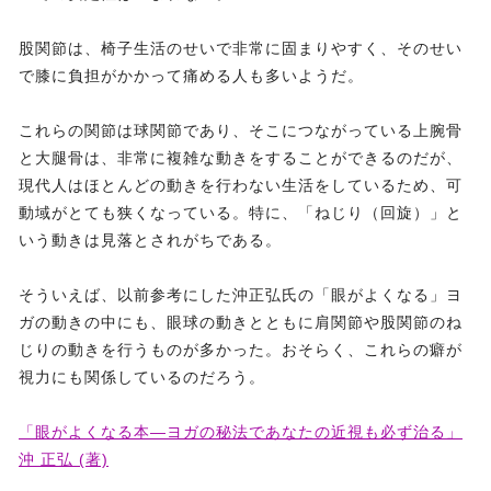
股関節は、椅子生活のせいで非常に固まりやすく、そのせい
で膝に負担がかかって痛める人も多いようだ。
これらの関節は球関節であり、そこにつながっている上腕骨
と大腿骨は、非常に複雑な動きをすることができるのだが、
現代人はほとんどの動きを行わない生活をしているため、可
動域がとても狭くなっている。特に、「ねじり（回旋）」と
いう動きは見落とされがちである。
そういえば、以前参考にした沖正弘氏の「眼がよくなる」ヨ
ガの動きの中にも、眼球の動きとともに肩関節や股関節のね
じりの動きを行うものが多かった。おそらく、これらの癖が
視力にも関係しているのだろう。
「眼がよくなる本―ヨガの秘法であなたの近視も必ず治る」
沖 正弘 (著)