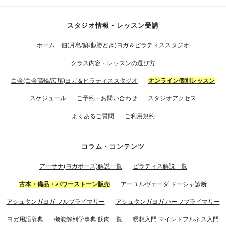
スタジオ情報・レッスン受講
ホーム 佃(月島/築地/勝どき)ヨガ＆ピラティススタジオ
クラス内容・レッスンの選び方
白金(白金高輪/広尾)ヨガ＆ピラティススタジオ
オンライン個別レッスン
スケジュール
ご予約・お問い合わせ
スタジオアクセス
よくあるご質問
ご利用規約
コラム・コンテンツ
アーサナ(ヨガポーズ)解説一覧
ピラティス解説一覧
古本・備品・パワーストーン販売
アーユルヴェーダ ドーシャ診断
アシュタンガヨガ フルプライマリー
アシュタンガヨガ ハーフプライマリー
ヨガ用語辞典
機能解剖学事典 筋肉一覧
瞑想入門 マインドフルネス入門