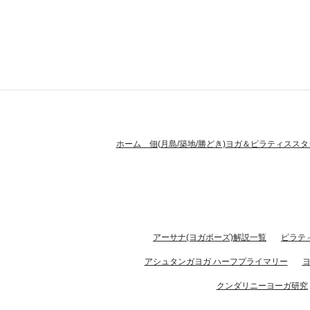
ホーム 佃(月島/築地/勝どき)ヨガ＆ピラティススタ
アーサナ(ヨガポーズ)解説一覧
ピラテ
アシュタンガヨガ ハーフプライマリー
クンダリニーヨーガ研究