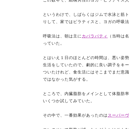
この数年で、結構男性のヨガ・ピラティス
というわけで、しばらくはジムで水泳と筋
りして、家ではピラティスと、ヨガの呼吸
呼吸法は、朝は主に
カパラバティ
（当時は
っていた。
とはいえ１日のほとんどの時間は、悪い姿
生活をしていたので、劇的に良い調子をキ
ついたけれど、食生活にはそこまでまだ意
ではなかった気がする。
ところで、内臓脂肪をメインとして体脂肪
いくつか試してみていた。
その中で、一番効果があったのは
スーパー