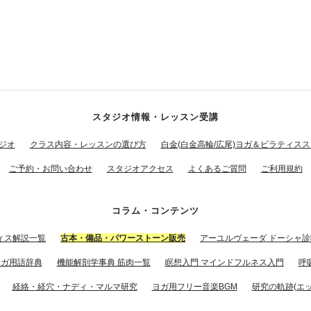
スタジオ情報・レッスン受講
ジオ
クラス内容・レッスンの選び方
白金(白金高輪/広尾)ヨガ＆ピラティス
ご予約・お問い合わせ
スタジオアクセス
よくあるご質問
ご利用規約
コラム・コンテンツ
ィス解説一覧
古本・備品・パワーストーン販売
アーユルヴェーダ ドーシャ診
ヨガ用語辞典
機能解剖学事典 筋肉一覧
瞑想入門 マインドフルネス入門
呼
経絡・経穴・ナディ・マルマ研究
ヨガ用フリー音楽BGM
研究の軌跡(エッ