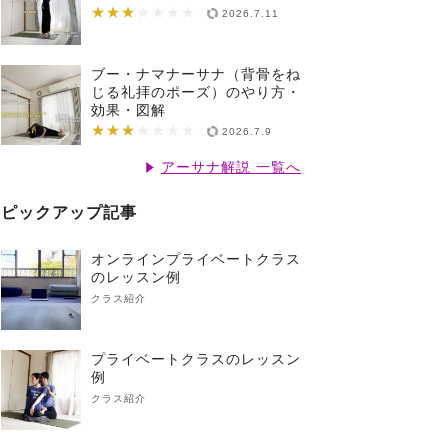
★★★
★★★★★★★
2026.7.11
ブー・ナマナーサナ（背骨をね
じる礼拝のポーズ）のやり方・
効果・図解
★★★
★★★★★★★
2026.7.9
アーサナ解説 一覧へ
ピックアップ記事
オンラインプライベートクラス
のレッスン例
クラス紹介
プライベートクラスのレッスン
例
クラス紹介