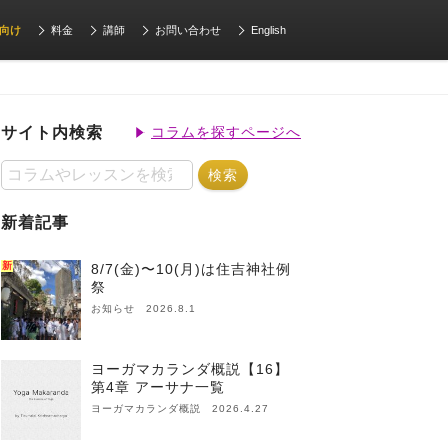
向け
料金
講師
お問い合わせ
English
サイト内検索
コラムを探すページへ
新着記事
新
8/7(金)〜10(月)は住吉神社例
祭
お知らせ 2026.8.1
ヨーガマカランダ概説【16】
第4章 アーサナ一覧
ヨーガマカランダ概説 2026.4.27