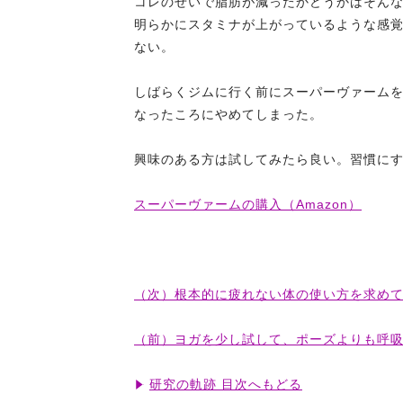
コレのせいで脂肪が減ったかどうかはそん
明らかにスタミナが上がっているような感
ない。
しばらくジムに行く前にスーパーヴァーム
なったころにやめてしまった。
興味のある方は試してみたら良い。習慣に
スーパーヴァームの購入（Amazon）
（次）根本的に疲れない体の使い方を求め
（前）ヨガを少し試して、ポーズよりも呼
研究の軌跡 目次へもどる