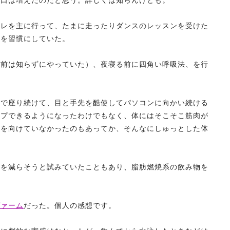
人口は増えたのだと思う。詳しくは知らんけども。
トレを主に行って、たまに走ったりダンスのレッスンを受けた
法を習慣にしていた。
名前は知らずにやっていた）、夜寝る前に四角い呼吸法、を行
勢で座り続けて、目と手先を酷使してパソコンに向かい続ける
ープできるようになったわけでもなく、体にはそこそこ筋肉が
識を向けていなかったのもあってか、そんなにしゅっとした体
率を減らそうと試みていたこともあり、脂肪燃焼系の飲み物を
ヴァーム
だった。個人の感想です。