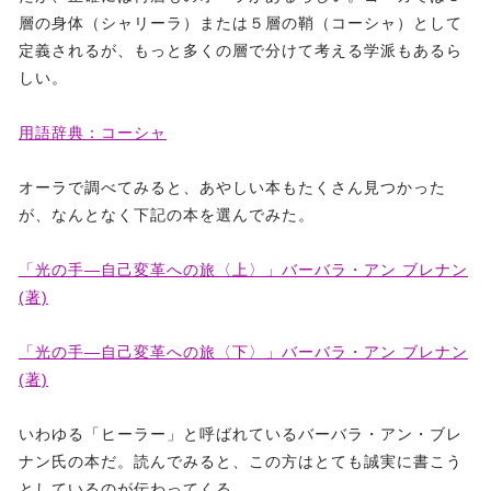
層の身体（シャリーラ）または５層の鞘（コーシャ）として
定義されるが、もっと多くの層で分けて考える学派もあるら
しい。
用語辞典：コーシャ
オーラで調べてみると、あやしい本もたくさん見つかった
が、なんとなく下記の本を選んでみた。
「光の手―自己変革への旅〈上〉」バーバラ・アン ブレナン
(著)
「光の手―自己変革への旅〈下〉」バーバラ・アン ブレナン
(著)
いわゆる「ヒーラー」と呼ばれているバーバラ・アン・ブレ
ナン氏の本だ。読んでみると、この方はとても誠実に書こう
としているのが伝わってくる。