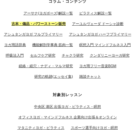
コラム・コンテンツ
アーサナ(ヨガポーズ)解説一覧
ピラティス解説一覧
古本・備品・パワーストーン販売
アーユルヴェーダ ドーシャ診断
アシュタンガヨガ フルプライマリー
アシュタンガヨガ ハーフプライマリー
ヨガ用語辞典
機能解剖学事典 筋肉一覧
瞑想入門 マインドフルネス入門
呼吸法入門
セルフケア研究
チャクラ研究
クンダリニーヨーガ研究
経絡・経穴・ナディ・マルマ研究
ヨガ用フリー音楽BGM
研究の軌跡(エッセイ集)
雑談チャット
対象別レッスン
中央区 港区 出張ヨガ・ピラティス・瞑想
オフィスヨガ・マインドフルネス 企業向け出張＆オンライン
マタニティヨガ・ピラティス
スポーツ選手向けヨガ・瞑想