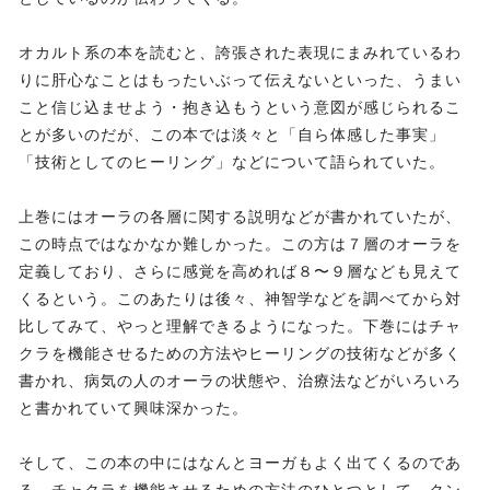
オカルト系の本を読むと、誇張された表現にまみれているわ
りに肝心なことはもったいぶって伝えないといった、うまい
こと信じ込ませよう・抱き込もうという意図が感じられるこ
とが多いのだが、この本では淡々と「自ら体感した事実」
「技術としてのヒーリング」などについて語られていた。
上巻にはオーラの各層に関する説明などが書かれていたが、
この時点ではなかなか難しかった。この方は７層のオーラを
定義しており、さらに感覚を高めれば８〜９層なども見えて
くるという。このあたりは後々、神智学などを調べてから対
比してみて、やっと理解できるようになった。下巻にはチャ
クラを機能させるための方法やヒーリングの技術などが多く
書かれ、病気の人のオーラの状態や、治療法などがいろいろ
と書かれていて興味深かった。
そして、この本の中にはなんとヨーガもよく出てくるのであ