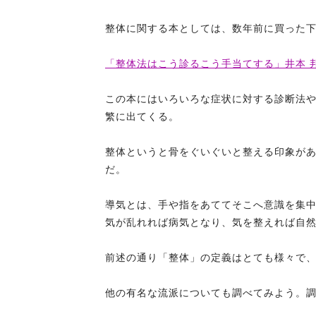
整体に関する本としては、数年前に買った
「整体法はこう診るこう手当てする」井本 邦昭
この本にはいろいろな症状に対する診断法
繁に出てくる。
整体というと骨をぐいぐいと整える印象が
だ。
導気とは、手や指をあててそこへ意識を集
気が乱れれば病気となり、気を整えれば自
前述の通り「整体」の定義はとても様々で
他の有名な流派についても調べてみよう。