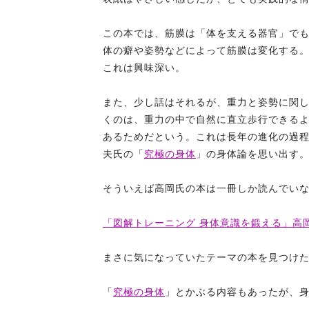
この本では、筋膜は「体を支える器官」で
体の癖や姿勢などによって筋膜は変化する
これは興味深い。
また、少し話はそれるが、重力と姿勢に関
くのは、重力の中で自然に直立歩行できる
あるためだという。これは長年の進化の過
夫氏の「
究極の身体
」の身体論を思い出す
そういえば高岡氏の本は一冊しか読んでい
「図解トレーニング 身体意識を鍛える」高岡 
まさに気になっていたテーマの本を見つけ
「
究極の身体
」とかぶる内容もあったが、