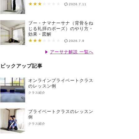
★★★
★★★★★★★
2026.7.11
ブー・ナマナーサナ（背骨をね
じる礼拝のポーズ）のやり方・
効果・図解
★★★
★★★★★★★
2026.7.9
アーサナ解説 一覧へ
ピックアップ記事
オンラインプライベートクラス
のレッスン例
クラス紹介
プライベートクラスのレッスン
例
クラス紹介