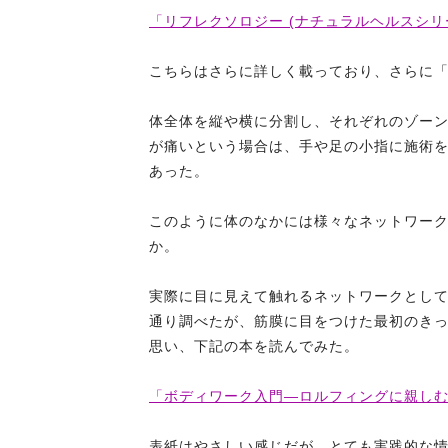
「リフレクソロジー (ナチュラルヘルスシリーズ
こちらはさらに詳しく載っており、さらに
体全体を縦や横に分割し、それぞれのゾー
が痛いという場合は、手や足の小指に施術
あった。
このように体のなかには様々なネットワー
か。
実際に目に見えて触れるネットワークとし
通り調べたが、筋膜に目をつけた最初のき
思い、下記の本を読んでみた。
「ボディワーク入門―ロルフィングに親しむ103
表紙はやさしい感じだが、とても実践的な