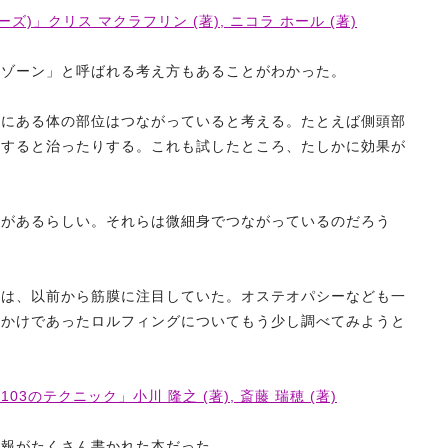
)」クリス マクラフリン (著), ニコラ ホール (著)
「ゾーン」と呼ばれる考え方もあることがわかった。
ンにある体の部位はつながっていると考える。たとえば側頭部
をすると治ったりする。これも試したところ、たしかに効果が
クがあるらしい。それらは微細身でつながっているのだろう
ては、以前から筋膜に注目していた。オステオパシーなども一
っかけであったロルフィングについてもう少し調べてみようと
のテクニック」小川 隆之 (著), 斎藤 瑞穂 (著)
情報がたくさん書かれた本だった。