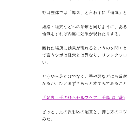
野口整体では「導気」と言わずに「愉気」
経絡・経穴などへの治療と同じように、あ
愉気をすれば内臓に効果が現れたりする。
離れた場所に効果が現れるというのを聞く
で言うツボは経穴とは異なり、リフレクソ
い。
どうやら足だけでなく、手や頭などにも反
かるが、ひとまずさらっと本でみてみるこ
「足裏・手のひらセルフケア」手島 渚 (著)
ざっと手足の反射区の配置と、押し方のコ
みた。