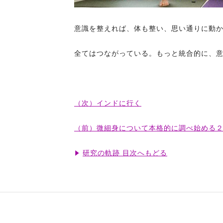
意識を整えれば、体も整い、思い通りに動
全てはつながっている。もっと統合的に、
（次）インドに行く
（前）微細身について本格的に調べ始める２
研究の軌跡 目次へもどる