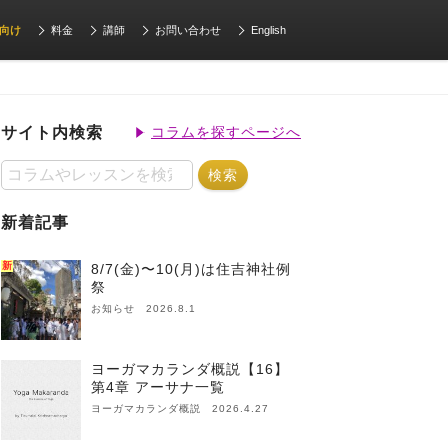
向け
料金
講師
お問い合わせ
English
サイト内検索
コラムを探すページへ
新着記事
新
8/7(金)〜10(月)は住吉神社例
祭
お知らせ 2026.8.1
ヨーガマカランダ概説【16】
第4章 アーサナ一覧
ヨーガマカランダ概説 2026.4.27