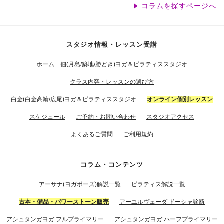
コラムを探すページへ
スタジオ情報・レッスン受講
ホーム 佃(月島/築地/勝どき)ヨガ＆ピラティススタジオ
クラス内容・レッスンの選び方
白金(白金高輪/広尾)ヨガ＆ピラティススタジオ
オンライン個別レッスン
スケジュール
ご予約・お問い合わせ
スタジオアクセス
よくあるご質問
ご利用規約
コラム・コンテンツ
アーサナ(ヨガポーズ)解説一覧
ピラティス解説一覧
古本・備品・パワーストーン販売
アーユルヴェーダ ドーシャ診断
アシュタンガヨガ フルプライマリー
アシュタンガヨガ ハーフプライマリー