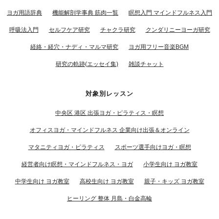
ヨガ用語辞典
機能解剖学事典 筋肉一覧
瞑想入門 マインドフルネス入門
呼吸法入門
セルフケア研究
チャクラ研究
クンダリニーヨーガ研究
経絡・経穴・ナディ・マルマ研究
ヨガ用フリー音楽BGM
研究の軌跡(エッセイ集)
雑談チャット
対象別レッスン
中央区 港区 出張ヨガ・ピラティス・瞑想
オフィスヨガ・マインドフルネス 企業向け出張＆オンライン
マタニティヨガ・ピラティス
スポーツ選手向けヨガ・瞑想
経営者向け瞑想・マインドフルネス・ヨガ
小学生向け ヨガ教室
中学生向け ヨガ教室
高校生向け ヨガ教室
親子・キッズ ヨガ教室
ヒーリング 整体 月島・白金高輪