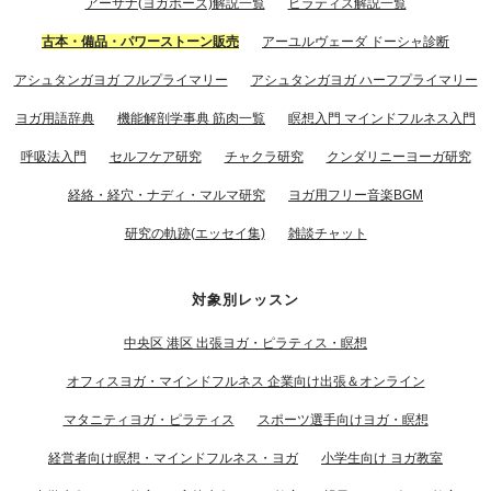
アーサナ(ヨガポーズ)解説一覧
ピラティス解説一覧
古本・備品・パワーストーン販売
アーユルヴェーダ ドーシャ診断
アシュタンガヨガ フルプライマリー
アシュタンガヨガ ハーフプライマリー
ヨガ用語辞典
機能解剖学事典 筋肉一覧
瞑想入門 マインドフルネス入門
呼吸法入門
セルフケア研究
チャクラ研究
クンダリニーヨーガ研究
経絡・経穴・ナディ・マルマ研究
ヨガ用フリー音楽BGM
研究の軌跡(エッセイ集)
雑談チャット
対象別レッスン
中央区 港区 出張ヨガ・ピラティス・瞑想
オフィスヨガ・マインドフルネス 企業向け出張＆オンライン
マタニティヨガ・ピラティス
スポーツ選手向けヨガ・瞑想
経営者向け瞑想・マインドフルネス・ヨガ
小学生向け ヨガ教室