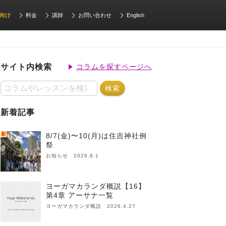
向け
料金
講師
お問い合わせ
English
サイト内検索
コラムを探すページへ
新着記事
新
8/7(金)〜10(月)は住吉神社例
祭
お知らせ 2026.8.1
ヨーガマカランダ概説【16】
第4章 アーサナ一覧
ヨーガマカランダ概説 2026.4.27