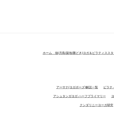
ホーム 佃(月島/築地/勝どき)ヨガ＆ピラティススタ
アーサナ(ヨガポーズ)解説一覧
ピラテ
アシュタンガヨガ ハーフプライマリー
クンダリニーヨーガ研究