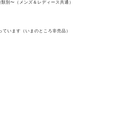
種類別〜（メンズ＆レディース共通）
っています（いまのところ非売品）