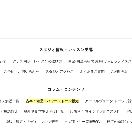
スタジオ情報・レッスン受講
ジオ
クラス内容・レッスンの選び方
白金(白金高輪/広尾)ヨガ＆ピラティス
ご予約・お問い合わせ
スタジオアクセス
よくあるご質問
ご利用規約
コラム・コンテンツ
ィス解説一覧
古本・備品・パワーストーン販売
アーユルヴェーダ ドーシャ診
ヨガ用語辞典
機能解剖学事典 筋肉一覧
瞑想入門 マインドフルネス入門
呼
経絡・経穴・ナディ・マルマ研究
ヨガ用フリー音楽BGM
研究の軌跡(エッ