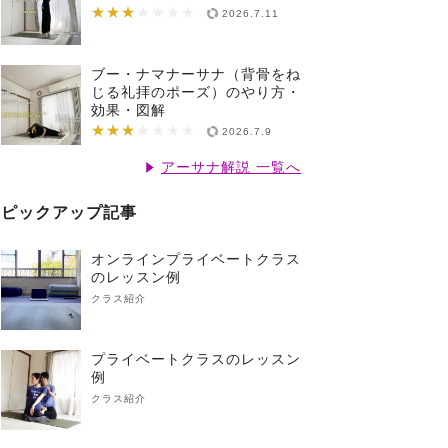
★★★
★★★★★★★
2026.7.11
ブー・ナマナーサナ（背骨をね
じる礼拝のポーズ）のやり方・
効果・図解
★★★
★★★★★★★
2026.7.9
アーサナ解説 一覧へ
ピックアップ記事
オンラインプライベートクラス
のレッスン例
クラス紹介
プライベートクラスのレッスン
例
クラス紹介