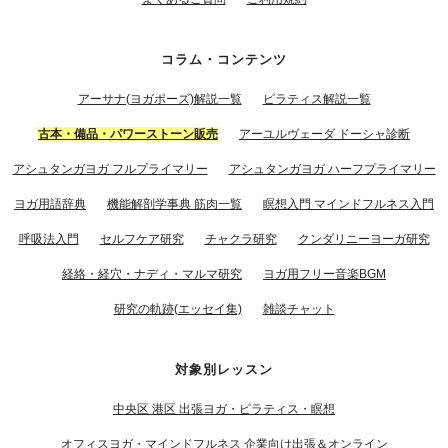
コラム・コンテンツ
アーサナ(ヨガポーズ)解説一覧
ピラティス解説一覧
古本・備品・パワーストーン販売
アーユルヴェーダ ドーシャ診断
アシュタンガヨガ フルプライマリー
アシュタンガヨガ ハーフプライマリー
ヨガ用語辞典
機能解剖学事典 筋肉一覧
瞑想入門 マインドフルネス入門
呼吸法入門
セルフケア研究
チャクラ研究
クンダリニーヨーガ研究
経絡・経穴・ナディ・マルマ研究
ヨガ用フリー音楽BGM
研究の軌跡(エッセイ集)
雑談チャット
対象別レッスン
中央区 港区 出張ヨガ・ピラティス・瞑想
オフィスヨガ・マインドフルネス 企業向け出張＆オンライン