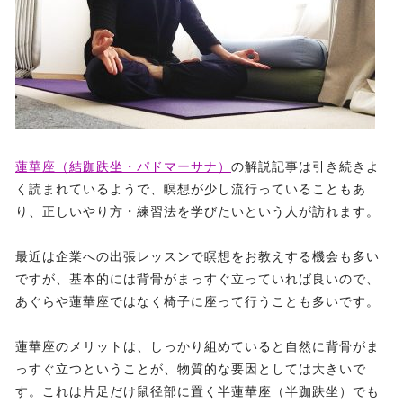
蓮華座（結跏趺坐・パドマーサナ）
の解説記事は引き続きよ
く読まれているようで、瞑想が少し流行っていることもあ
り、正しいやり方・練習法を学びたいという人が訪れます。
最近は企業への出張レッスンで瞑想をお教えする機会も多い
ですが、基本的には背骨がまっすぐ立っていれば良いので、
あぐらや蓮華座ではなく椅子に座って行うことも多いです。
蓮華座のメリットは、しっかり組めていると自然に背骨がま
っすぐ立つということが、物質的な要因としては大きいで
す。これは片足だけ鼠径部に置く半蓮華座（半跏趺坐）でも