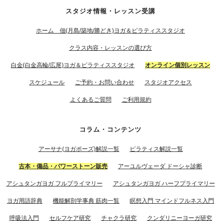
スタジオ情報・レッスン受講
ホーム 佃(月島/築地/勝どき)ヨガ＆ピラティススタジオ
クラス内容・レッスンの選び方
白金(白金高輪/広尾)ヨガ＆ピラティススタジオ
オンライン個別レッスン
スケジュール
ご予約・お問い合わせ
スタジオアクセス
よくあるご質問
ご利用規約
コラム・コンテンツ
アーサナ(ヨガポーズ)解説一覧
ピラティス解説一覧
古本・備品・パワーストーン販売
アーユルヴェーダ ドーシャ診断
アシュタンガヨガ フルプライマリー
アシュタンガヨガ ハーフプライマリー
ヨガ用語辞典
機能解剖学事典 筋肉一覧
瞑想入門 マインドフルネス入門
呼吸法入門
セルフケア研究
チャクラ研究
クンダリニーヨーガ研究