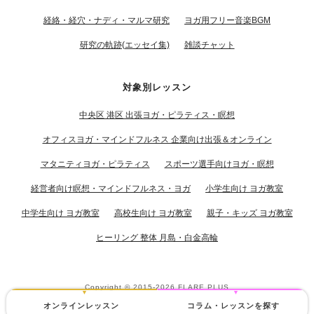
経絡・経穴・ナディ・マルマ研究
ヨガ用フリー音楽BGM
研究の軌跡(エッセイ集)
雑談チャット
対象別レッスン
中央区 港区 出張ヨガ・ピラティス・瞑想
オフィスヨガ・マインドフルネス 企業向け出張＆オンライン
マタニティヨガ・ピラティス
スポーツ選手向けヨガ・瞑想
経営者向け瞑想・マインドフルネス・ヨガ
小学生向け ヨガ教室
中学生向け ヨガ教室
高校生向け ヨガ教室
親子・キッズ ヨガ教室
ヒーリング 整体 月島・白金高輪
Copyright © 2015-2026
FLARE PLUS
オンラインレッスン
コラム・レッスンを探す