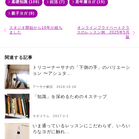
基礎知識 (108)
妊活 (7)
若年層ヨガ (19)
親子ヨガ (9)
スタジオ開始から10年が経ち
オンラインプライベートクラ
ました
スのレッスン例 2025年5月
版
関連する記事
トリコーナーサナの「下側の手」のバリエーシ
ョン 〜アシュタ…
アーサナ解説 2018.10.18
「知識」を深めるための４ステップ
ヨガコラム 2017.2.1
いま通っているレッスンにこだわらず、いろい
ろなヨガに触れ…