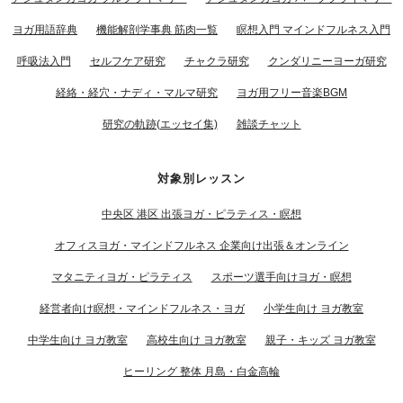
ヨガ用語辞典
機能解剖学事典 筋肉一覧
瞑想入門 マインドフルネス入門
呼吸法入門
セルフケア研究
チャクラ研究
クンダリニーヨーガ研究
経絡・経穴・ナディ・マルマ研究
ヨガ用フリー音楽BGM
研究の軌跡(エッセイ集)
雑談チャット
対象別レッスン
中央区 港区 出張ヨガ・ピラティス・瞑想
オフィスヨガ・マインドフルネス 企業向け出張＆オンライン
マタニティヨガ・ピラティス
スポーツ選手向けヨガ・瞑想
経営者向け瞑想・マインドフルネス・ヨガ
小学生向け ヨガ教室
中学生向け ヨガ教室
高校生向け ヨガ教室
親子・キッズ ヨガ教室
ヒーリング 整体 月島・白金高輪