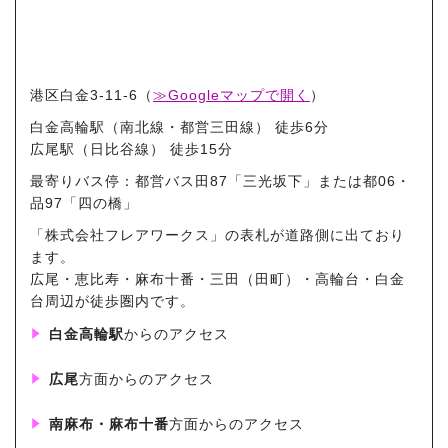
港区白金3-11-6（
≫Googleマップで開く
）
白金高輪駅
（南北線・都営三田線） 徒歩6分
広尾駅
（日比谷線） 徒歩15分
最寄りバス停：都営バス田87「三光坂下」または都06・
品97「四の橋」
「株式会社フレアワークス」の表札が道路側に出ており
ます。
広尾・恵比寿・麻布十番・三田（田町）・高輪台・白金
台
周辺が徒歩圏内です。
白金高輪駅
からのアクセス
広尾
方面からのアクセス
南麻布・麻布十番
方面からのアクセス