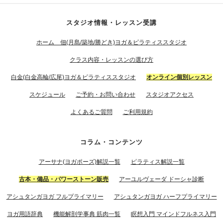
スタジオ情報・レッスン受講
ホーム 佃(月島/築地/勝どき)ヨガ＆ピラティススタジオ
クラス内容・レッスンの選び方
白金(白金高輪/広尾)ヨガ＆ピラティススタジオ
オンライン個別レッスン
スケジュール
ご予約・お問い合わせ
スタジオアクセス
よくあるご質問
ご利用規約
コラム・コンテンツ
アーサナ(ヨガポーズ)解説一覧
ピラティス解説一覧
古本・備品・パワーストーン販売
アーユルヴェーダ ドーシャ診断
アシュタンガヨガ フルプライマリー
アシュタンガヨガ ハーフプライマリー
ヨガ用語辞典
機能解剖学事典 筋肉一覧
瞑想入門 マインドフルネス入門