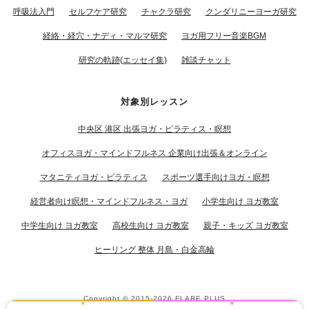
呼吸法入門
セルフケア研究
チャクラ研究
クンダリニーヨーガ研究
経絡・経穴・ナディ・マルマ研究
ヨガ用フリー音楽BGM
研究の軌跡(エッセイ集)
雑談チャット
対象別レッスン
中央区 港区 出張ヨガ・ピラティス・瞑想
オフィスヨガ・マインドフルネス 企業向け出張＆オンライン
マタニティヨガ・ピラティス
スポーツ選手向けヨガ・瞑想
経営者向け瞑想・マインドフルネス・ヨガ
小学生向け ヨガ教室
中学生向け ヨガ教室
高校生向け ヨガ教室
親子・キッズ ヨガ教室
ヒーリング 整体 月島・白金高輪
Copyright © 2015-2026
FLARE PLUS