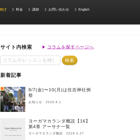
向け
料金
講師
お問い合わせ
English
サイト内検索
コラムを探すページへ
新着記事
新
8/7(金)〜10(月)は住吉神社例
祭
お知らせ 2026.8.1
ヨーガマカランダ概説【16】
第4章 アーサナ一覧
ヨーガマカランダ概説 2026.4.27