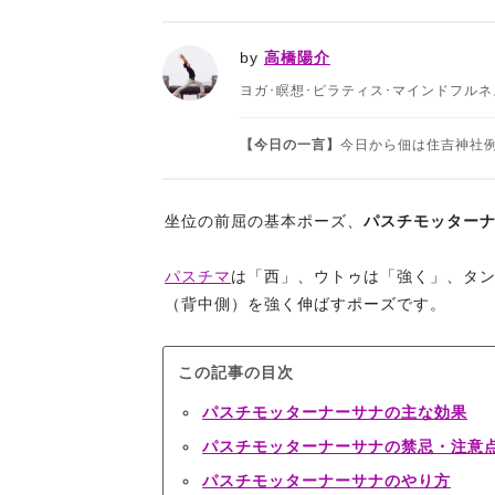
by
高橋陽介
ヨガ･瞑想･ピラティス･マインドフル
【今日の一言】
今日から佃は住吉神社例祭
坐位の前屈の基本ポーズ、
パスチモッター
パスチマ
は「西」、ウトゥは「強く」、タ
（背中側）を強く伸ばすポーズです。
この記事の目次
パスチモッターナーサナの主な効果
パスチモッターナーサナの禁忌・注意
パスチモッターナーサナのやり方