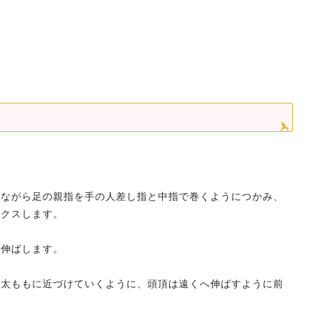
きながら足の親指を手の人差し指と中指で巻くようにつかみ、
ックスします。
を伸ばします。
を太ももに近づけていくように、頭頂は遠くへ伸ばすように前