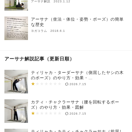
アーサナ解説 2023.1.12
アーサナ（坐法・体位・姿勢・ポーズ）の簡単
な歴史
ヨガコラム 2018.6.1
アーサナ解説記事（更新日順）
ティリャカ・ターダーサナ（側屈したヤシの木
のポーズ）のやり方・効果・…
★
★★★★★★★
2026.7.15
カティ・チャクラーサナ（腰を回転するポー
ズ）のやり方・効果・図解
★
★★★★★★★
2026.7.15
ティリャカ・カティ・チャクラーサナ（前屈し