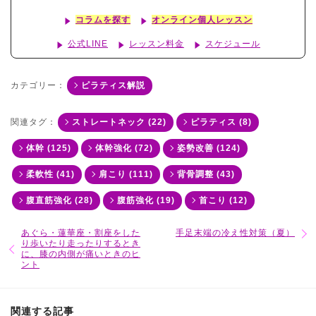
コラムを探す
オンライン個人レッスン
公式LINE
レッスン料金
スケジュール
カテゴリー：
ピラティス解説
関連タグ：
ストレートネック (22)
ピラティス (8)
体幹 (125)
体幹強化 (72)
姿勢改善 (124)
柔軟性 (41)
肩こり (111)
背骨調整 (43)
腹直筋強化 (28)
腹筋強化 (19)
首こり (12)
あぐら・蓮華座・割座をした
手足末端の冷え性対策（夏）
り歩いたり走ったりするとき
に、膝の内側が痛いときのヒ
ント
関連する記事