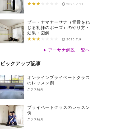
★★★
★★★★★★★
2026.7.11
ブー・ナマナーサナ（背骨をね
じる礼拝のポーズ）のやり方・
効果・図解
★★★
★★★★★★★
2026.7.9
アーサナ解説 一覧へ
ピックアップ記事
オンラインプライベートクラス
のレッスン例
クラス紹介
プライベートクラスのレッスン
例
クラス紹介