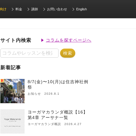
向け
料金
講師
お問い合わせ
English
サイト内検索
コラムを探すページへ
新着記事
新
8/7(金)〜10(月)は住吉神社例
祭
お知らせ 2026.8.1
ヨーガマカランダ概説【16】
第4章 アーサナ一覧
ヨーガマカランダ概説 2026.4.27