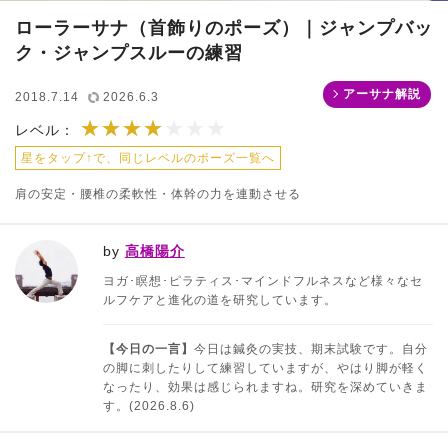
ローラーサナ（首飾りのポーズ）｜ジャンプバッ
ク・ジャンプスルーの練習
アーサナ解説
2018.7.14
2026.6.3
★★★★
★★★★★★★
レベル：
星をタップ↑で、同じレベルのポーズ一覧へ
肩の安定・腰椎の柔軟性・体幹の力を連動させる
by
高橋陽介
ヨガ･瞑想･ピラティス･マインドフルネスなど様々なセ
ルフケアと進化の道を研究しています。
【今日の一言】
今日は鍼灸の実技、期末試験です。自分
の脚に刺したりして練習していますが、やはり脚が軽く
なったり、効果は感じられますね。研究を深めていきま
す。(2026.8.6)