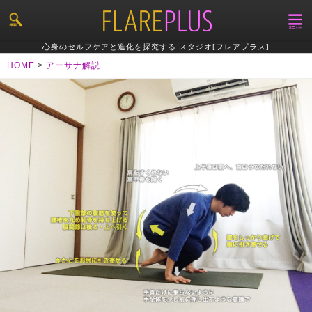
心身のセルフケアと進化を探究する スタジオ[フレアプラス]
HOME
>
アーサナ解説