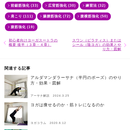
前鋸筋強化 (33)
広背筋強化 (30)
練習法 (32)
肩こり (111)
腸腰筋強化 (72)
腹横筋強化 (50)
腹筋強化 (19)
初心者向けヨーガスートラの
スワン（ピラティス）または
概要 後半（３章・４章）
シール（陰ヨガ）の効果とや
り方・図解
関連する記事
アルダマンダラーサナ（半円のポーズ）のやり
方・効果・図解
アーサナ解説 2024.3.25
ヨガは痩せるのか・筋トレになるのか
ヨガコラム 2020.6.12