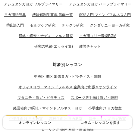
アシュタンガヨガ フルプライマリー
アシュタンガヨガ ハーフプライマリー
ヨガ用語辞典
機能解剖学事典 筋肉一覧
瞑想入門 マインドフルネス入門
呼吸法入門
セルフケア研究
チャクラ研究
クンダリニーヨーガ研究
経絡・経穴・ナディ・マルマ研究
ヨガ用フリー音楽BGM
研究の軌跡(エッセイ集)
雑談チャット
対象別レッスン
中央区 港区 出張ヨガ・ピラティス・瞑想
オフィスヨガ・マインドフルネス 企業向け出張＆オンライン
マタニティヨガ・ピラティス
スポーツ選手向けヨガ・瞑想
経営者向け瞑想・マインドフルネス・ヨガ
小学生向け ヨガ教室
中学生向け ヨガ教室
高校生向け ヨガ教室
親子・キッズ ヨガ教室
オンラインレッスン
コラム・レッスンを探す
ヒーリング 整体 月島・白金高輪