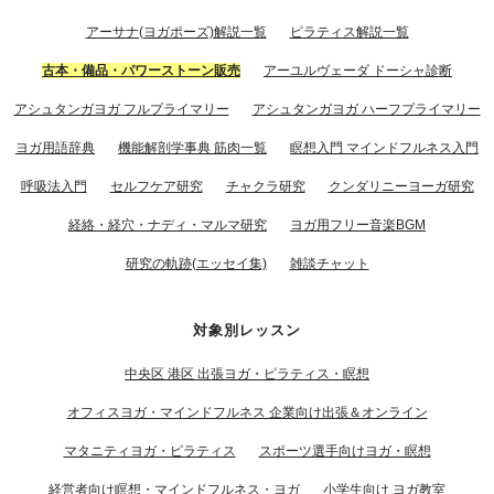
アーサナ(ヨガポーズ)解説一覧
ピラティス解説一覧
古本・備品・パワーストーン販売
アーユルヴェーダ ドーシャ診断
アシュタンガヨガ フルプライマリー
アシュタンガヨガ ハーフプライマリー
ヨガ用語辞典
機能解剖学事典 筋肉一覧
瞑想入門 マインドフルネス入門
呼吸法入門
セルフケア研究
チャクラ研究
クンダリニーヨーガ研究
経絡・経穴・ナディ・マルマ研究
ヨガ用フリー音楽BGM
研究の軌跡(エッセイ集)
雑談チャット
対象別レッスン
中央区 港区 出張ヨガ・ピラティス・瞑想
オフィスヨガ・マインドフルネス 企業向け出張＆オンライン
マタニティヨガ・ピラティス
スポーツ選手向けヨガ・瞑想
経営者向け瞑想・マインドフルネス・ヨガ
小学生向け ヨガ教室