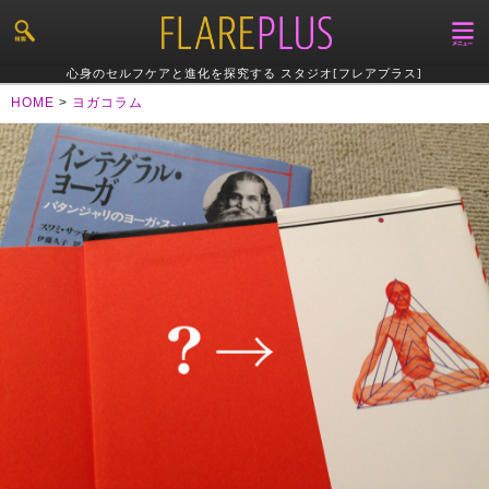
心身のセルフケアと進化を探究する スタジオ[フレアプラス]
HOME
>
ヨガコラム