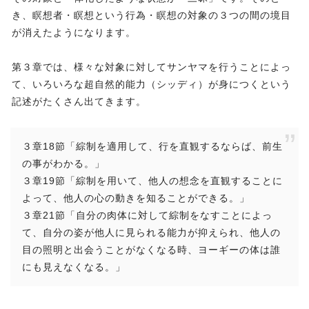
き、瞑想者・瞑想という行為・瞑想の対象の３つの間の境目
が消えたようになります。
第３章では、様々な対象に対してサンヤマを行うことによっ
て、いろいろな超自然的能力（シッディ）が身につくという
記述がたくさん出てきます。
３章18節「綜制を適用して、行を直観するならば、前生
の事がわかる。」
３章19節「綜制を用いて、他人の想念を直観することに
よって、他人の心の動きを知ることができる。」
３章21節「自分の肉体に対して綜制をなすことによっ
て、自分の姿が他人に見られる能力が抑えられ、他人の
目の照明と出会うことがなくなる時、ヨーギーの体は誰
にも見えなくなる。」