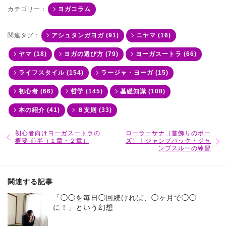
カテゴリー：
ヨガコラム
関連タグ：
アシュタンガヨガ (91)
ニヤマ (16)
ヤマ (18)
ヨガの選び方 (79)
ヨーガスートラ (66)
ライフスタイル (154)
ラージャ・ヨーガ (15)
初心者 (66)
哲学 (145)
基礎知識 (108)
本の紹介 (41)
８支則 (33)
初心者向けヨーガスートラの
ローラーサナ（首飾りのポー
概要 前半（１章・２章）
ズ）｜ジャンプバック・ジャ
ンプスルーの練習
関連する記事
「◯◯を毎日◯回続ければ、◯ヶ月で◯◯
に！」という幻想