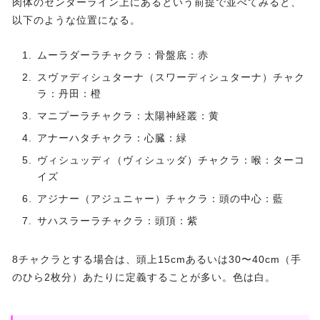
肉体のセンターライン上にあるという前提で並べてみると、
以下のような位置になる。
ムーラダーラチャクラ：骨盤底：赤
スヴァディシュターナ（スワーディシュターナ）チャク
ラ：丹田：橙
マニプーラチャクラ：太陽神経叢：黄
アナーハタチャクラ：心臓：緑
ヴィシュッディ（ヴィシュッダ）チャクラ：喉：ターコ
イズ
アジナー（アジュニャー）チャクラ：頭の中心：藍
サハスラーラチャクラ：頭頂：紫
8チャクラとする場合は、頭上15cmあるいは30〜40cm（手
のひら2枚分）あたりに定義することが多い。色は白。