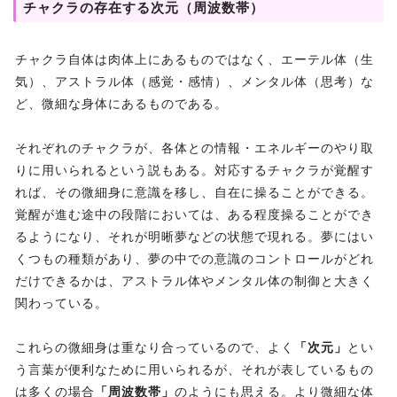
チャクラの存在する次元（周波数帯）
チャクラ自体は肉体上にあるものではなく、エーテル体（生
気）、アストラル体（感覚・感情）、メンタル体（思考）な
ど、微細な身体にあるものである。
それぞれのチャクラが、各体との情報・エネルギーのやり取
りに用いられるという説もある。対応するチャクラが覚醒す
れば、その微細身に意識を移し、自在に操ることができる。
覚醒が進む途中の段階においては、ある程度操ることができ
るようになり、それが明晰夢などの状態で現れる。夢にはい
くつもの種類があり、夢の中での意識のコントロールがどれ
だけできるかは、アストラル体やメンタル体の制御と大きく
関わっている。
これらの微細身は重なり合っているので、よく
「次元」
とい
う言葉が便利なために用いられるが、それが表しているもの
は多くの場合
「周波数帯」
のようにも思える。より微細な体