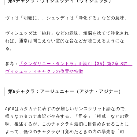
第5チャクラ：ヴィシュッディ（ヴィシュッダ）
ヴィは「明確に」、シュッディは「浄化する」などの意味。
ヴィシュッダは「純粋」などの意味。煩悩を捨てて浄化され
れば、通常は聞こえない霊的な音などが聴こえるようにな
る。
参考：
「クンダリニー・タントラ」を読む【35】第2章 8節：
ヴィシュッディチャクラの位置や特徴
第6チャクラ：アージュニャー（アジナ・アジナー）
ājñāはカタカナに表すのが難しいサンスクリット語なので、
様々なカタカナ表記が存在する。「司令」「権威」などの意
味。後述するが、このチャクラを最初に目覚めさせることに
よって、低位のチャクラが目覚めたときの力の暴走を「司