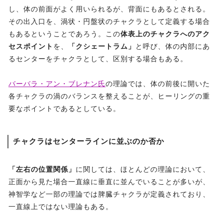
し、体の前面がよく用いられるが、背面にもあるとされる。
その出入口を、渦状・円盤状のチャクラとして定義する場合
もあるということであろう。この
体表上のチャクラへのアク
セスポイント
を、
「クシェートラム」
と呼び、体の内部にあ
るセンターをチャクラとして、区別する場合もある。
バーバラ・アン・ブレナン氏
の理論では、体の前後に開いた
各チャクラの渦のバランスを整えることが、ヒーリングの重
要なポイントであるとしている。
チャクラはセンターラインに並ぶのか否か
「左右の位置関係」
に関しては、ほとんどの理論において、
正面から見た場合一直線に垂直に並んでいることが多いが、
神智学など一部の理論では脾臓チャクラが定義されており、
一直線上ではない理論もある。