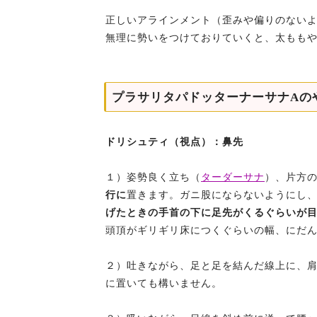
正しいアラインメント（歪みや偏りのない
無理に勢いをつけておりていくと、太もも
プラサリタパドッターナーサナAの
ドリシュティ（視点）：鼻先
１）姿勢良く立ち（
ターダーサナ
）、片方
行に
置きます。ガニ股にならないようにし
げたときの手首の下に足先がくるぐらいが
頭頂がギリギリ床につくぐらいの幅、にだ
２）吐きながら、足と足を結んだ線上に、
に置いても構いません。