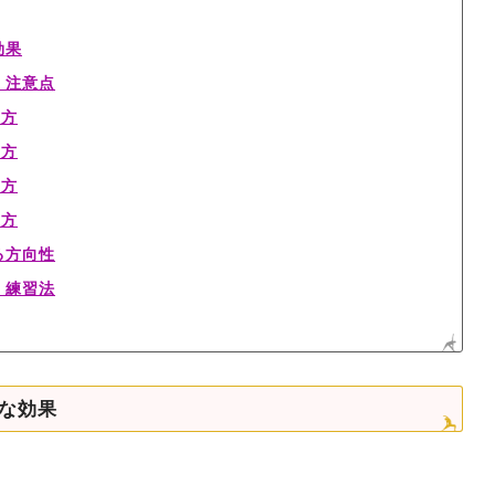
効果
・注意点
り方
り方
り方
り方
る方向性
・練習法
な効果