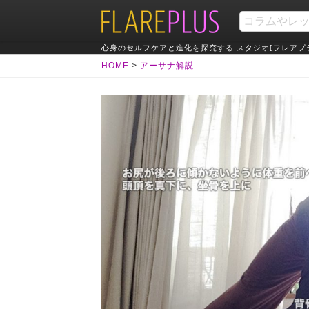
心身のセルフケアと進化を探究する スタジオ[フレアプ
HOME
>
アーサナ解説