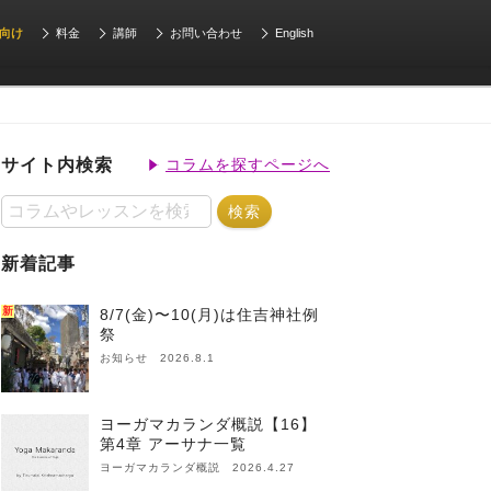
向け
料金
講師
お問い合わせ
English
サイト内検索
コラムを探すページへ
新着記事
新
8/7(金)〜10(月)は住吉神社例
祭
お知らせ 2026.8.1
ヨーガマカランダ概説【16】
第4章 アーサナ一覧
ヨーガマカランダ概説 2026.4.27