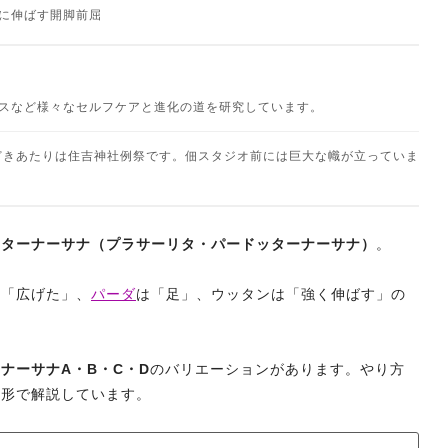
に伸ばす開脚前屈
ネスなど様々なセルフケアと進化の道を研究しています。
どきあたりは住吉神社例祭です。佃スタジオ前には巨大な幟が立っていま
ッターナーサナ（プラサーリタ・パードッターナーサナ）
。
は「広げた」、
パーダ
は「足」、ウッタンは「強く伸ばす」の
ナーサナA・B・C・D
のバリエーションがあります。やり方
う形で解説しています。