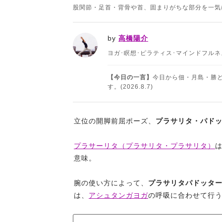
股関節・足首・背骨や首、固まりがちな部分を一気
by
高橋陽介
ヨガ･瞑想･ピラティス･マインドフル
【今日の一言】
今日から佃・月島・勝
す。(2026.8.7)
立位の開脚前屈ポーズ、
プラサリタ・パド
プラサーリタ（プラサリタ・プラサリタ）
意味。
腕の使い方によって、
プラサリタパドッター
は、
アシュタンガヨガ
の呼吸に合わせて行