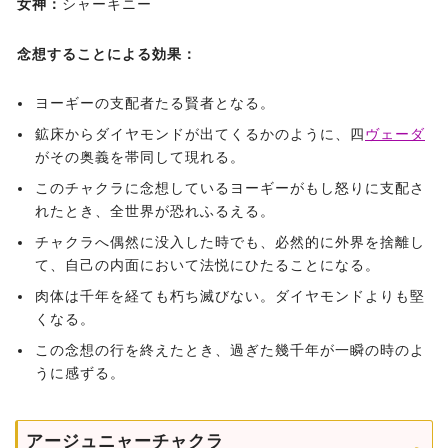
女神：
シャーキニー
念想することによる効果：
ヨーギーの支配者たる賢者となる。
鉱床からダイヤモンドが出てくるかのように、四
ヴェーダ
がその奥義を帯同して現れる。
このチャクラに念想しているヨーギーがもし怒りに支配さ
れたとき、全世界が恐れふるえる。
チャクラへ偶然に没入した時でも、必然的に外界を捨離し
て、自己の内面において法悦にひたることになる。
肉体は千年を経ても朽ち滅びない。ダイヤモンドよりも堅
くなる。
この念想の行を終えたとき、過ぎた幾千年が一瞬の時のよ
うに感ずる。
アージュニャーチャクラ