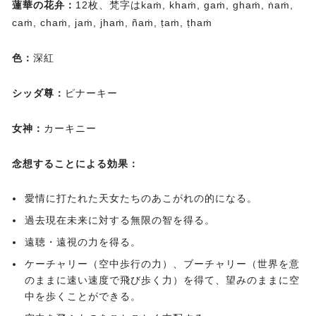
蓮華の花弁：
12枚、梵字はkaṁ, khaṁ, gaṁ, ghaṁ, ṅaṁ,
caṁ, chaṁ, jaṁ, jhaṁ, ñaṁ, ṭaṁ, ṭhaṁ
色：
深紅
シッダ尊：
ピナーキー
女神：
カーキニー
念想することによる効果：
愛情に打たれた天女たちのあこがれの的になる。
過去現在未来に対する無限の智を得る。
遠聴・遠視の力を得る。
ケーチャリー（空中歩行の力）、ブーチャリー（世界を意
のままに速い速度で飛び歩く力）を得て、望みのままに空
中を歩くことができる。