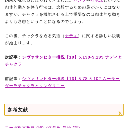
効果が現れると語られてきました。
バンダ
や
呼吸法
といった
肉体的動きを伴う行法は、念想するための足がかりにはなり
ますが、チャクラを機能させる上で重要なのは肉体的な動き
よりも念想ということになるのでしょう。
この後、チャクラを通る気道（
ナディ
）に関する詳しい説明
が始まります。
次記事：
シヴァサンヒター概説【18】5.139-5.195 ナディと
チャクラ
前記事：
シヴァサンヒター概説【16】5.78-5.102 ムーラー
ダーラチャクラとクンダリニー
参考文献
ヨーガ根本教典 (続)／佐保田 鶴治 (著)