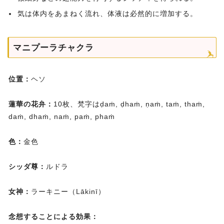
気は体内をあまねく流れ、体液は必然的に増加する。
マニプーラチャクラ
位置：
ヘソ
蓮華の花弁：
10枚、梵字はḍaṁ, ḍhaṁ, ṇaṁ, taṁ, thaṁ,
daṁ, dhaṁ, naṁ, paṁ, phaṁ
色：
金色
シッダ尊：
ルドラ
女神：
ラーキニー（Lākinī）
念想することによる効果：