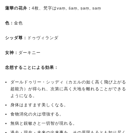
蓮華の花弁：
4枚、梵字はvaṃ, śaṃ, ṣaṃ, saṃ
色：
金色
シッダ尊：
ドゥヴィランダ
女神：
ダーキニー
念想することによる効果：
ダールドゥリー・シッディ（カエルの如く高く飛び上がる
超能力）が得られ、次第に高く大地を離れることができる
ようになる。
身体はますます美しくなる。
食物消化の火は増強する。
無病と鋭敏さと一切智が現れる。
過去・現在・未来の出来事を、その原因もろとも知り尽く