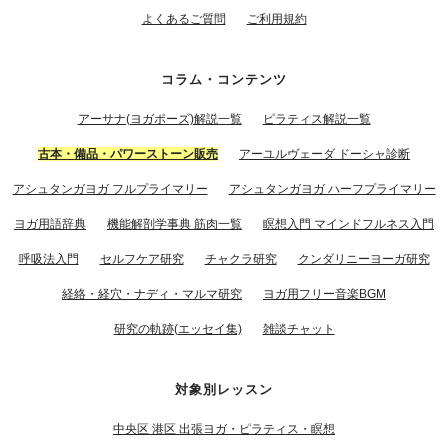
よくあるご質問
ご利用規約
コラム・コンテンツ
アーサナ(ヨガポーズ)解説一覧
ピラティス解説一覧
古本・備品・パワーストーン販売
アーユルヴェーダ ドーシャ診断
アシュタンガヨガ フルプライマリー
アシュタンガヨガ ハーフプライマリー
ヨガ用語辞典
機能解剖学事典 筋肉一覧
瞑想入門 マインドフルネス入門
呼吸法入門
セルフケア研究
チャクラ研究
クンダリニーヨーガ研究
経絡・経穴・ナディ・マルマ研究
ヨガ用フリー音楽BGM
研究の軌跡(エッセイ集)
雑談チャット
対象別レッスン
中央区 港区 出張ヨガ・ピラティス・瞑想