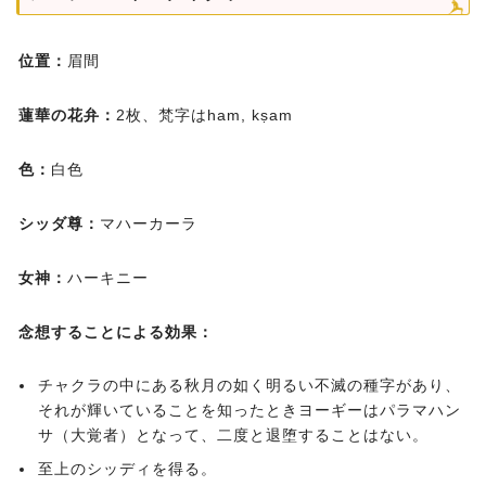
位置：
眉間
蓮華の花弁：
2枚、梵字はham, kṣam
色：
白色
シッダ尊：
マハーカーラ
女神：
ハーキニー
念想することによる効果：
チャクラの中にある秋月の如く明るい不滅の種字があり、
それが輝いていることを知ったときヨーギーはパラマハン
サ（大覚者）となって、二度と退堕することはない。
至上のシッディを得る。