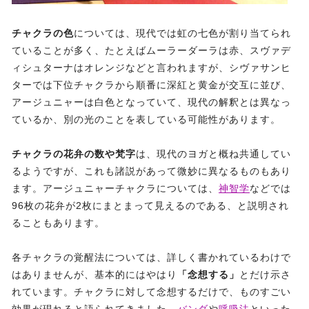
チャクラの色
については、現代では虹の七色が割り当てられ
ていることが多く、たとえばムーラーダーラは赤、スヴァデ
ィシュターナはオレンジなどと言われますが、シヴァサンヒ
ターでは下位チャクラから順番に深紅と黄金が交互に並び、
アージュニャーは白色となっていて、現代の解釈とは異なっ
ているか、別の光のことを表している可能性があります。
チャクラの花弁の数や梵字
は、現代のヨガと概ね共通してい
るようですが、これも諸説があって微妙に異なるものもあり
ます。アージュニャーチャクラについては、
神智学
などでは
96枚の花弁が2枚にまとまって見えるのである、と説明され
ることもあります。
各チャクラの覚醒法については、詳しく書かれているわけで
はありませんが、基本的にはやはり
「念想する」
とだけ示さ
れています。チャクラに対して念想するだけで、ものすごい