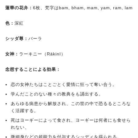
蓮華の花弁：
6枚、梵字はbam, bham, mam, yam, ram, lam
色：
深紅
シッダ尊：
バーラ
女神：
ラーキニー（Rākinī）
念想することによる効果：
恋の女神たちはことごとく愛情に狂って奪い合う。
学んだことのない種々の教典をも誦出する。
あらゆる病患から解放され、この世の中で恐るるところな
く活躍する。
死はヨーギーによって食され、ヨーギーは何者にも食せら
れない、
微細身などの超能力を付与するシッディを得られる。