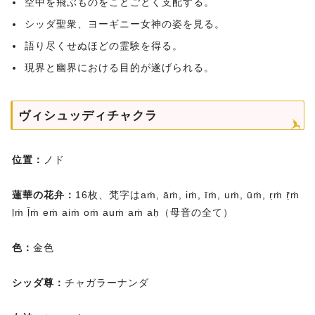
空中を飛ぶものをことごとく支配する。
シッダ聖衆、ヨーギニー女神の姿を見る。
語り尽くせぬほどの霊験を得る。
現界と幽界における目的が遂げられる。
ヴィシュッディチャクラ
位置：
ノド
蓮華の花弁：
16枚、梵字はaṁ, āṁ, iṁ, īṁ, uṁ, ūṁ, ṛṁ ṝṁ
ḷṁ ḹṁ eṁ aiṁ oṁ auṁ aṁ aḥ（母音の全て）
色：
金色
シッダ尊：
チャガラーナンダ