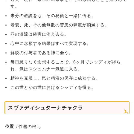
す。
未分の教説をも、その秘儀と一緒に悟る。
老衰、死、その他無数の苦患の奔流が消滅する。
罪の激流は確実に消え去る。
心中に念願する結果はすべて実現する。
解脱の付与者である神に会う。
毎日怠りなく念想することで、6ヶ月でシッディが得ら
れ、気はスシュムナー気道に入る。
精神を克服し、気と精液の保存に成功する。
この世とかの世におけるシッディを得る。
スヴァディシュターナチャクラ
位置：
性器の根元