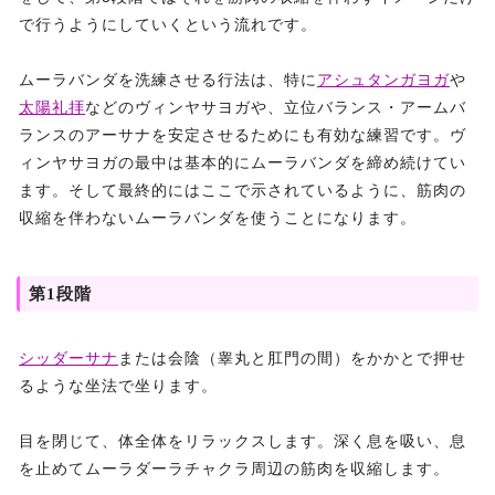
で行うようにしていくという流れです。
ムーラバンダを洗練させる行法は、特に
アシュタンガヨガ
や
太陽礼拝
などのヴィンヤサヨガや、立位バランス・アームバ
ランスのアーサナを安定させるためにも有効な練習です。ヴ
ィンヤサヨガの最中は基本的にムーラバンダを締め続けてい
ます。そして最終的にはここで示されているように、筋肉の
収縮を伴わないムーラバンダを使うことになります。
第1段階
シッダーサナ
または会陰（睾丸と肛門の間）をかかとで押せ
るような坐法で坐ります。
目を閉じて、体全体をリラックスします。深く息を吸い、息
を止めてムーラダーラチャクラ周辺の筋肉を収縮します。