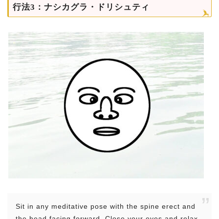
行法3：ナシカグラ・ドリシュティ
Sit in any meditative pose with the spine erect and
the head facing forward. Close your eyes and relax