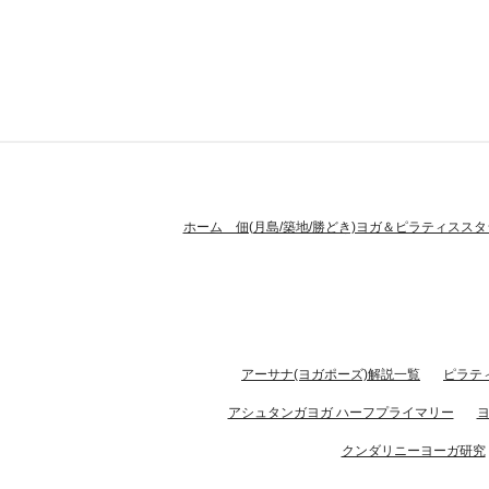
ホーム 佃(月島/築地/勝どき)ヨガ＆ピラティススタ
アーサナ(ヨガポーズ)解説一覧
ピラテ
アシュタンガヨガ ハーフプライマリー
クンダリニーヨーガ研究