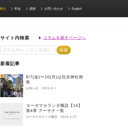
向け
料金
講師
お問い合わせ
English
サイト内検索
コラムを探すページへ
新着記事
新
8/7(金)〜10(月)は住吉神社例
祭
お知らせ 2026.8.1
ヨーガマカランダ概説【16】
第4章 アーサナ一覧
ヨーガマカランダ概説 2026.4.27