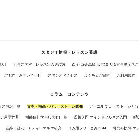
スタジオ情報・レッスン受講
ジオ
クラス内容・レッスンの選び方
白金(白金高輪/広尾)ヨガ＆ピラティス
ご予約・お問い合わせ
スタジオアクセス
よくあるご質問
ご利用規約
コラム・コンテンツ
ィス解説一覧
古本・備品・パワーストーン販売
アーユルヴェーダ ドーシャ診
ヨガ用語辞典
機能解剖学事典 筋肉一覧
瞑想入門 マインドフルネス入門
呼
経絡・経穴・ナディ・マルマ研究
ヨガ用フリー音楽BGM
研究の軌跡(エッ