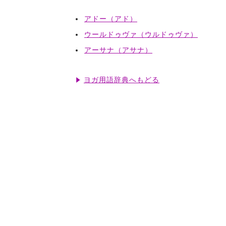
アドー（アド）
ウールドゥヴァ（ウルドゥヴァ）
アーサナ（アサナ）
ヨガ用語辞典へもどる