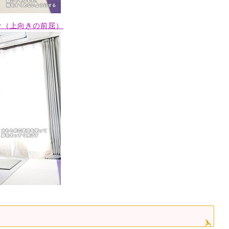
ナ（上向きの前屈）