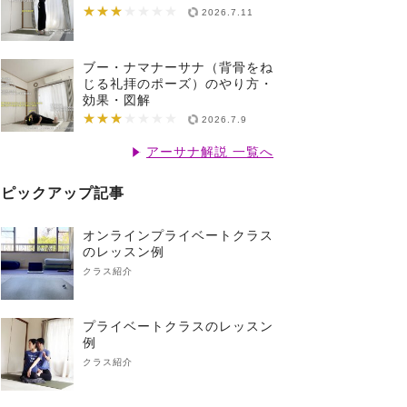
★★★
★★★★★★★
2026.7.11
ブー・ナマナーサナ（背骨をね
じる礼拝のポーズ）のやり方・
効果・図解
★★★
★★★★★★★
2026.7.9
アーサナ解説 一覧へ
ピックアップ記事
オンラインプライベートクラス
のレッスン例
クラス紹介
プライベートクラスのレッスン
例
クラス紹介