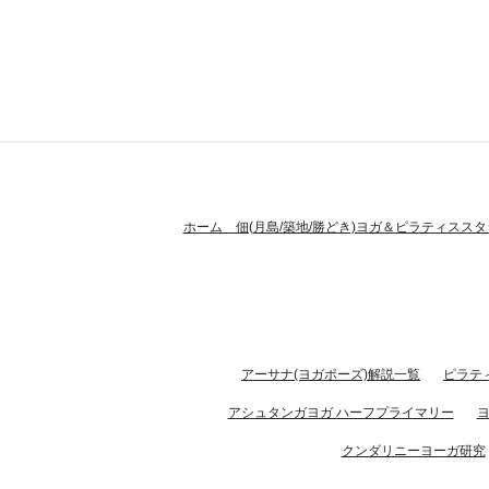
ホーム 佃(月島/築地/勝どき)ヨガ＆ピラティススタ
アーサナ(ヨガポーズ)解説一覧
ピラテ
アシュタンガヨガ ハーフプライマリー
クンダリニーヨーガ研究