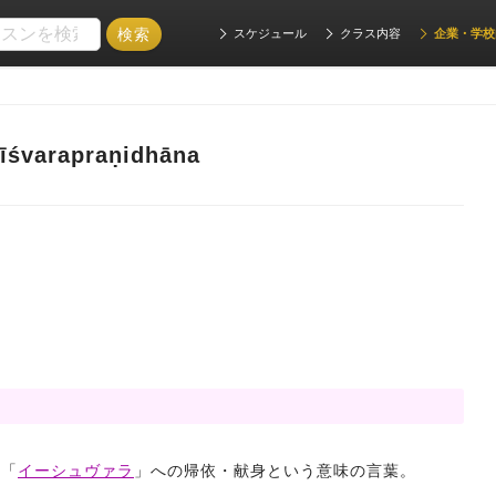
スケジュール
クラス内容
企業・学校
apraṇidhāna
神「
イーシュヴァラ
」への帰依・献身という意味の言葉。