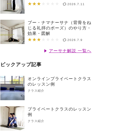
★★★
★★★★★★★
2026.7.11
ブー・ナマナーサナ（背骨をね
じる礼拝のポーズ）のやり方・
効果・図解
★★★
★★★★★★★
2026.7.9
アーサナ解説 一覧へ
ピックアップ記事
オンラインプライベートクラス
のレッスン例
クラス紹介
プライベートクラスのレッスン
例
クラス紹介