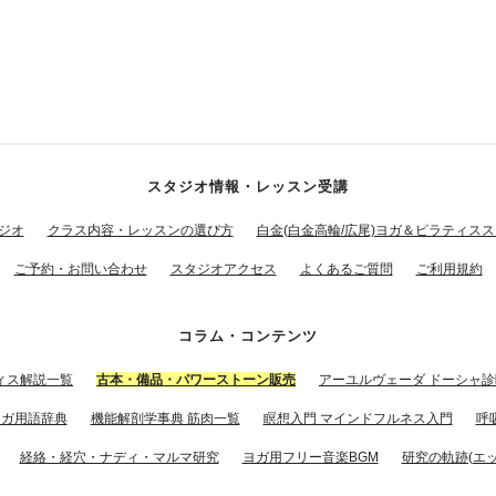
スタジオ情報・レッスン受講
ジオ
クラス内容・レッスンの選び方
白金(白金高輪/広尾)ヨガ＆ピラティス
ご予約・お問い合わせ
スタジオアクセス
よくあるご質問
ご利用規約
コラム・コンテンツ
ィス解説一覧
古本・備品・パワーストーン販売
アーユルヴェーダ ドーシャ診
ヨガ用語辞典
機能解剖学事典 筋肉一覧
瞑想入門 マインドフルネス入門
呼
経絡・経穴・ナディ・マルマ研究
ヨガ用フリー音楽BGM
研究の軌跡(エッ