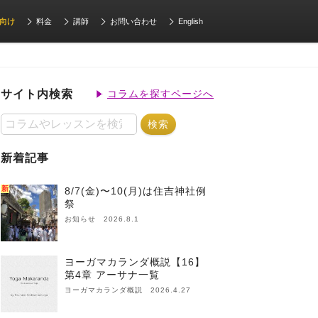
向け
料金
講師
お問い合わせ
English
サイト内検索
コラムを探すページへ
新着記事
新
8/7(金)〜10(月)は住吉神社例
祭
お知らせ 2026.8.1
ヨーガマカランダ概説【16】
第4章 アーサナ一覧
ヨーガマカランダ概説 2026.4.27