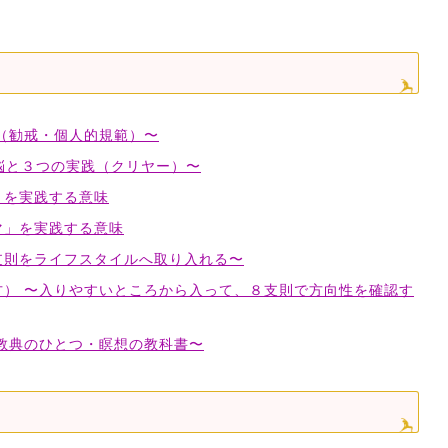
ヤマ（勧戒・個人的規範）〜
の煩悩と３つの実践（クリヤー）〜
」を実践する意味
マ」を実践する意味
支則をライフスタイルへ取り入れる〜
） 〜入りやすいところから入って、８支則で方向性を確認す
教典のひとつ・瞑想の教科書〜