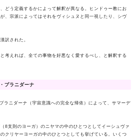
く、どう定義するかによって解釈が異なる。ヒンドゥー教にお
すが、宗派によってはそれをヴィシュヌと同一視したり、シヴ
と漢訳された。
ると考えれば、全ての事物を好悪なく愛するべし、と解釈する
・プラニダーナ
・プラニダーナ（宇宙意識への完全な帰依）によって、サマーデ
（8支則のヨーガ）のニヤマの中のひとつとしてイーシュヴァ
でのクリヤーヨーガの中のひとつとしても挙げている。いくつ