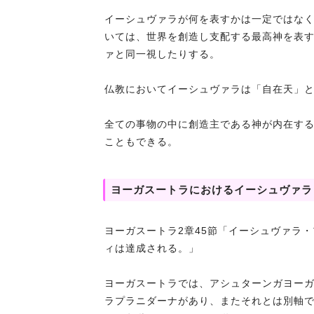
イーシュヴァラが何を表すかは一定ではな
いては、世界を創造し支配する最高神を表
ァと同一視したりする。
仏教においてイーシュヴァラは「自在天」
全ての事物の中に創造主である神が内在す
こともできる。
ヨーガスートラにおけるイーシュヴァラ
ヨーガスートラ2章45節「イーシュヴァラ
ィは達成される。」
ヨーガスートラでは、アシュターンガヨーガ
ラプラニダーナがあり、またそれとは別軸