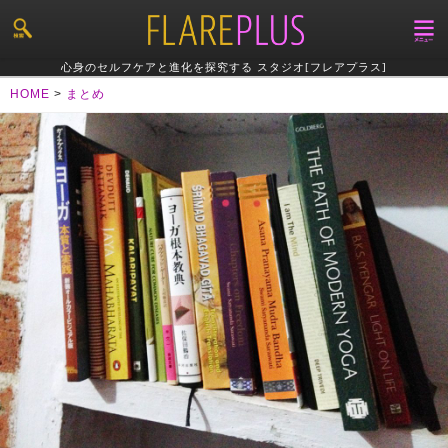
心身のセルフケアと進化を探究する スタジオ[フレアプラス]
HOME
>
まとめ