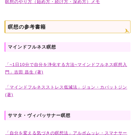
瞑想のやり方（始め方・続け方・深め方）メモ
瞑想の参考書籍
マインドフルネス瞑想
「~1日10分で自分を浄化する方法~マインドフルネス瞑想入
門」吉田 昌生 (著)
「マインドフルネスストレス低減法」ジョン・カバットジン
(著)
サマタ・ヴィパッサナー瞑想
「自分を変える気づきの瞑想法」アルボムッレ・スマナサー