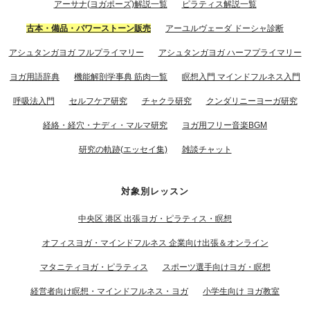
アーサナ(ヨガポーズ)解説一覧
ピラティス解説一覧
古本・備品・パワーストーン販売
アーユルヴェーダ ドーシャ診断
アシュタンガヨガ フルプライマリー
アシュタンガヨガ ハーフプライマリー
ヨガ用語辞典
機能解剖学事典 筋肉一覧
瞑想入門 マインドフルネス入門
呼吸法入門
セルフケア研究
チャクラ研究
クンダリニーヨーガ研究
経絡・経穴・ナディ・マルマ研究
ヨガ用フリー音楽BGM
研究の軌跡(エッセイ集)
雑談チャット
対象別レッスン
中央区 港区 出張ヨガ・ピラティス・瞑想
オフィスヨガ・マインドフルネス 企業向け出張＆オンライン
マタニティヨガ・ピラティス
スポーツ選手向けヨガ・瞑想
経営者向け瞑想・マインドフルネス・ヨガ
小学生向け ヨガ教室