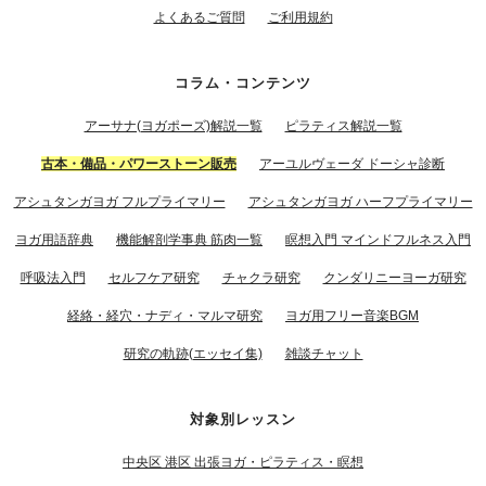
よくあるご質問
ご利用規約
コラム・コンテンツ
アーサナ(ヨガポーズ)解説一覧
ピラティス解説一覧
古本・備品・パワーストーン販売
アーユルヴェーダ ドーシャ診断
アシュタンガヨガ フルプライマリー
アシュタンガヨガ ハーフプライマリー
ヨガ用語辞典
機能解剖学事典 筋肉一覧
瞑想入門 マインドフルネス入門
呼吸法入門
セルフケア研究
チャクラ研究
クンダリニーヨーガ研究
経絡・経穴・ナディ・マルマ研究
ヨガ用フリー音楽BGM
研究の軌跡(エッセイ集)
雑談チャット
対象別レッスン
中央区 港区 出張ヨガ・ピラティス・瞑想