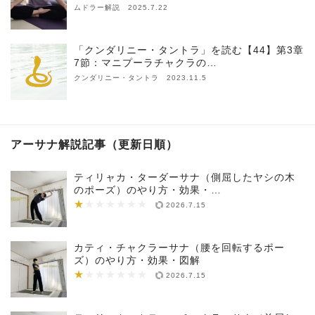
ムドラー解説 2025.7.22
「クンダリニー・タントラ」を読む【44】第3章
7節：マニプーラチャクラの…
クンダリニー・タントラ 2023.11.5
アーサナ解説記事（更新日順）
ティリャカ・ターダーサナ（側屈したヤシの木
のポーズ）のやり方・効果・…
★
★★★★★★★
2026.7.15
カティ・チャクラーサナ（腰を回転するポー
ズ）のやり方・効果・図解
★
★★★★★★★
2026.7.15