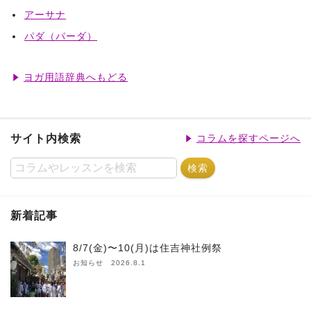
アーサナ
パダ（パーダ）
ヨガ用語辞典へもどる
サイト内検索
コラムを探すページへ
新着記事
8/7(金)〜10(月)は住吉神社例祭
お知らせ 2026.8.1