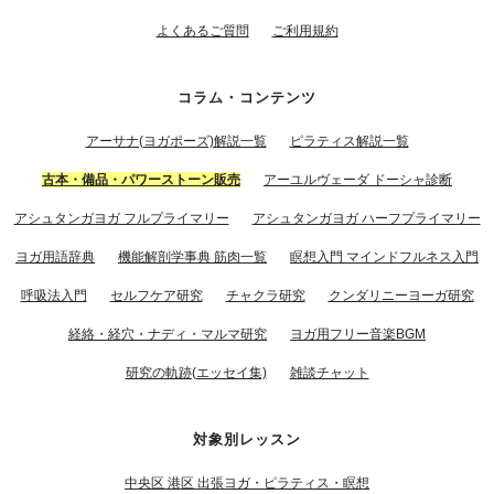
よくあるご質問
ご利用規約
コラム・コンテンツ
アーサナ(ヨガポーズ)解説一覧
ピラティス解説一覧
古本・備品・パワーストーン販売
アーユルヴェーダ ドーシャ診断
アシュタンガヨガ フルプライマリー
アシュタンガヨガ ハーフプライマリー
ヨガ用語辞典
機能解剖学事典 筋肉一覧
瞑想入門 マインドフルネス入門
呼吸法入門
セルフケア研究
チャクラ研究
クンダリニーヨーガ研究
経絡・経穴・ナディ・マルマ研究
ヨガ用フリー音楽BGM
研究の軌跡(エッセイ集)
雑談チャット
対象別レッスン
中央区 港区 出張ヨガ・ピラティス・瞑想