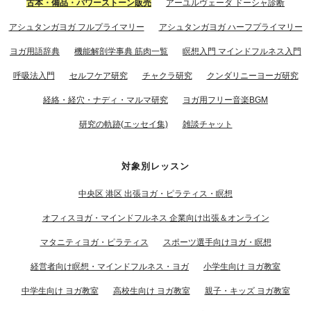
古本・備品・パワーストーン販売
アーユルヴェーダ ドーシャ診断
アシュタンガヨガ フルプライマリー
アシュタンガヨガ ハーフプライマリー
ヨガ用語辞典
機能解剖学事典 筋肉一覧
瞑想入門 マインドフルネス入門
呼吸法入門
セルフケア研究
チャクラ研究
クンダリニーヨーガ研究
経絡・経穴・ナディ・マルマ研究
ヨガ用フリー音楽BGM
研究の軌跡(エッセイ集)
雑談チャット
対象別レッスン
中央区 港区 出張ヨガ・ピラティス・瞑想
オフィスヨガ・マインドフルネス 企業向け出張＆オンライン
マタニティヨガ・ピラティス
スポーツ選手向けヨガ・瞑想
経営者向け瞑想・マインドフルネス・ヨガ
小学生向け ヨガ教室
中学生向け ヨガ教室
高校生向け ヨガ教室
親子・キッズ ヨガ教室