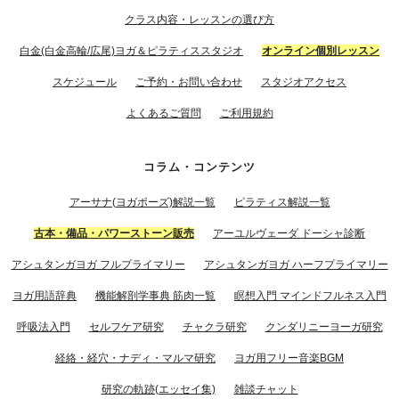
クラス内容・レッスンの選び方
白金(白金高輪/広尾)ヨガ＆ピラティススタジオ
オンライン個別レッスン
スケジュール
ご予約・お問い合わせ
スタジオアクセス
よくあるご質問
ご利用規約
コラム・コンテンツ
アーサナ(ヨガポーズ)解説一覧
ピラティス解説一覧
古本・備品・パワーストーン販売
アーユルヴェーダ ドーシャ診断
アシュタンガヨガ フルプライマリー
アシュタンガヨガ ハーフプライマリー
ヨガ用語辞典
機能解剖学事典 筋肉一覧
瞑想入門 マインドフルネス入門
呼吸法入門
セルフケア研究
チャクラ研究
クンダリニーヨーガ研究
経絡・経穴・ナディ・マルマ研究
ヨガ用フリー音楽BGM
研究の軌跡(エッセイ集)
雑談チャット