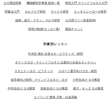
ヨガ用語辞典
機能解剖学事典 筋肉一覧
瞑想入門 マインドフルネス入門
呼吸法入門
セルフケア研究
チャクラ研究
クンダリニーヨーガ研究
経絡・経穴・ナディ・マルマ研究
ヨガ用フリー音楽BGM
研究の軌跡(エッセイ集)
雑談チャット
対象別レッスン
中央区 港区 出張ヨガ・ピラティス・瞑想
オフィスヨガ・マインドフルネス 企業向け出張＆オンライン
マタニティヨガ・ピラティス
スポーツ選手向けヨガ・瞑想
経営者向け瞑想・マインドフルネス・ヨガ
小学生向け ヨガ教室
中学生向け ヨガ教室
高校生向け ヨガ教室
親子・キッズ ヨガ教室
ヒーリング 整体 月島・白金高輪