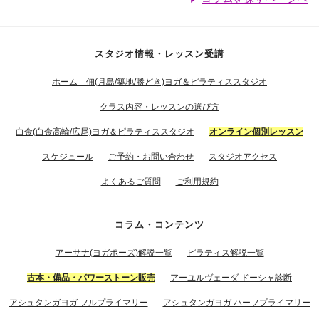
スタジオ情報・レッスン受講
ホーム 佃(月島/築地/勝どき)ヨガ＆ピラティススタジオ
クラス内容・レッスンの選び方
白金(白金高輪/広尾)ヨガ＆ピラティススタジオ
オンライン個別レッスン
スケジュール
ご予約・お問い合わせ
スタジオアクセス
よくあるご質問
ご利用規約
コラム・コンテンツ
アーサナ(ヨガポーズ)解説一覧
ピラティス解説一覧
古本・備品・パワーストーン販売
アーユルヴェーダ ドーシャ診断
アシュタンガヨガ フルプライマリー
アシュタンガヨガ ハーフプライマリー