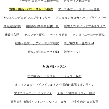
アーサナ(ヨガポーズ)解説一覧
ピラティス解説一覧
古本・備品・パワーストーン販売
アーユルヴェーダ ドーシャ診断
アシュタンガヨガ フルプライマリー
アシュタンガヨガ ハーフプライマリー
ヨガ用語辞典
機能解剖学事典 筋肉一覧
瞑想入門 マインドフルネス入門
呼吸法入門
セルフケア研究
チャクラ研究
クンダリニーヨーガ研究
経絡・経穴・ナディ・マルマ研究
ヨガ用フリー音楽BGM
研究の軌跡(エッセイ集)
雑談チャット
対象別レッスン
中央区 港区 出張ヨガ・ピラティス・瞑想
オフィスヨガ・マインドフルネス 企業向け出張＆オンライン
マタニティヨガ・ピラティス
スポーツ選手向けヨガ・瞑想
経営者向け瞑想・マインドフルネス・ヨガ
小学生向け ヨガ教室