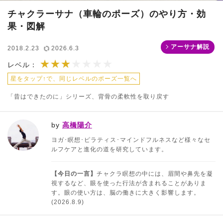
チャクラーサナ（車輪のポーズ）のやり方・効
果・図解
アーサナ解説
2018.2.23
2026.6.3
★★★
★★★★★★★
レベル：
星をタップ↑で、同じレベルのポーズ一覧へ
「昔はできたのに」シリーズ、背骨の柔軟性を取り戻す
by
高橋陽介
ヨガ･瞑想･ピラティス･マインドフルネスなど様々なセ
ルフケアと進化の道を研究しています。
【今日の一言】
チャクラ瞑想の中には、眉間や鼻先を凝
視するなど、眼を使った行法が含まれることがありま
す。眼の使い方は、脳の働きに大きく影響します。
(2026.8.9)