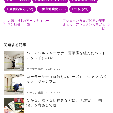
腸腰筋強化 (72)
腹直筋強化 (28)
逆転 (29)
太陽礼拝Bのアーサナ（ポー
アシュタンガヨガ関連の記事
ズ）順番・一覧
まとめ｜アシュタンガヨガと
は
関連する記事
パドマシルシャーサナ（蓮華座を組んだヘッド
スタンド）のや…
アーサナ解説 2024.3.29
ローラーサナ（首飾りのポーズ）｜ジャンプバ
ック・ジャンプ…
アーサナ解説 2018.7.14
なかなか治らない痛みなどに、「虚実」「補
瀉」を意識して適…