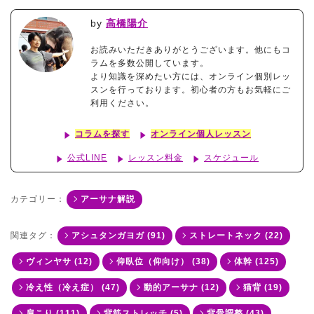
by
高橋陽介
お読みいただきありがとうございます。他にもコ
ラムを多数公開しています。
より知識を深めたい方には、オンライン個別レッ
スンを行っております。初心者の方もお気軽にご
利用ください。
コラムを探す
オンライン個人レッスン
公式LINE
レッスン料金
スケジュール
カテゴリー：
アーサナ解説
関連タグ：
アシュタンガヨガ (91)
ストレートネック (22)
ヴィンヤサ (12)
仰臥位（仰向け） (38)
体幹 (125)
冷え性（冷え症） (47)
動的アーサナ (12)
猫背 (19)
肩こり (111)
背筋ストレッチ (5)
背骨調整 (43)