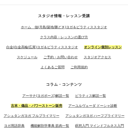
スタジオ情報・レッスン受講
ホーム 佃(月島/築地/勝どき)ヨガ＆ピラティススタジオ
クラス内容・レッスンの選び方
白金(白金高輪/広尾)ヨガ＆ピラティススタジオ
オンライン個別レッスン
スケジュール
ご予約・お問い合わせ
スタジオアクセス
よくあるご質問
ご利用規約
コラム・コンテンツ
アーサナ(ヨガポーズ)解説一覧
ピラティス解説一覧
古本・備品・パワーストーン販売
アーユルヴェーダ ドーシャ診断
アシュタンガヨガ フルプライマリー
アシュタンガヨガ ハーフプライマリー
ヨガ用語辞典
機能解剖学事典 筋肉一覧
瞑想入門 マインドフルネス入門