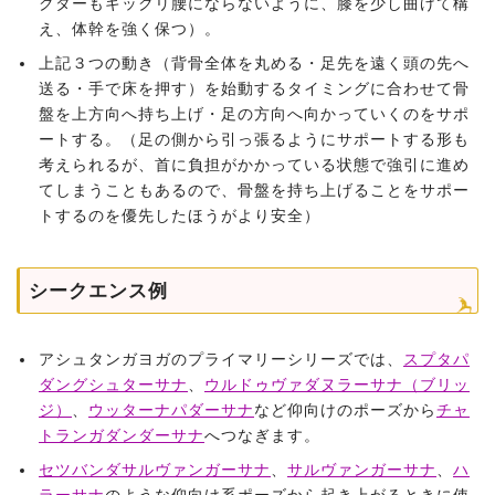
クターもギックリ腰にならないように、膝を少し曲げて構
え、体幹を強く保つ）。
上記３つの動き（背骨全体を丸める・足先を遠く頭の先へ
送る・手で床を押す）を始動するタイミングに合わせて骨
盤を上方向へ持ち上げ・足の方向へ向かっていくのをサポ
ートする。（足の側から引っ張るようにサポートする形も
考えられるが、首に負担がかかっている状態で強引に進め
てしまうこともあるので、骨盤を持ち上げることをサポー
トするのを優先したほうがより安全）
シークエンス例
アシュタンガヨガのプライマリーシリーズでは、
スプタパ
ダングシュターサナ
、
ウルドゥヴァダヌラーサナ（ブリッ
ジ）
、
ウッターナパダーサナ
など仰向けのポーズから
チャ
トランガダンダーサナ
へつなぎます。
セツバンダサルヴァンガーサナ
、
サルヴァンガーサナ
、
ハ