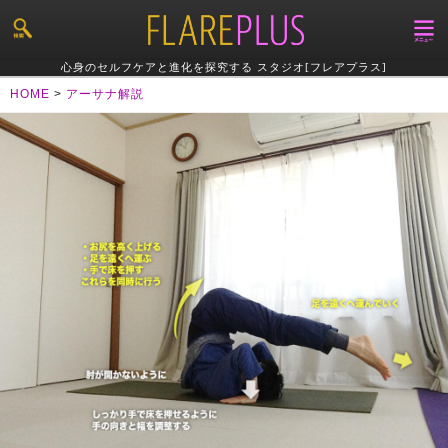
心身のセルフケアと進化を探究する スタジオ[フレアプラス]
HOME
>
アーサナ解説