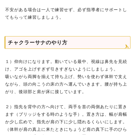
不安がある場合は一人で練習せず、必ず指導者にサポートし
てもらって練習しましょう。
チャクラーサナのやり方
１）仰向けになります。動いている最中、視線は鼻先を見続
け、アゴを上げすぎず引きすぎないようにしましょう。
吸いながら両脚を揃えて持ち上げ、勢いを使わず体幹で支え
ながら、頭の向こうの床の方へ運んでいきます。腰が持ち上
がり、後頭部と肩が床に接しています。
２）指先を背中の方へ向けて、両手を首の両側あたりに置き
ます（ブリッジをする時のような手）。置き方は、幅が肩幅
か少し広めで、指先が肩の下に少し隠れるくらいにします。
（体幹が肩の真上に来たときにちょうど肩の真下に手のひら