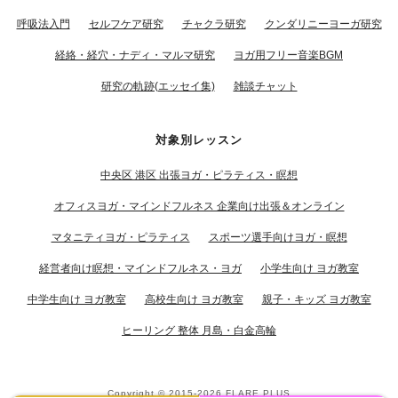
呼吸法入門
セルフケア研究
チャクラ研究
クンダリニーヨーガ研究
経絡・経穴・ナディ・マルマ研究
ヨガ用フリー音楽BGM
研究の軌跡(エッセイ集)
雑談チャット
対象別レッスン
中央区 港区 出張ヨガ・ピラティス・瞑想
オフィスヨガ・マインドフルネス 企業向け出張＆オンライン
マタニティヨガ・ピラティス
スポーツ選手向けヨガ・瞑想
経営者向け瞑想・マインドフルネス・ヨガ
小学生向け ヨガ教室
中学生向け ヨガ教室
高校生向け ヨガ教室
親子・キッズ ヨガ教室
ヒーリング 整体 月島・白金高輪
Copyright © 2015-2026
FLARE PLUS