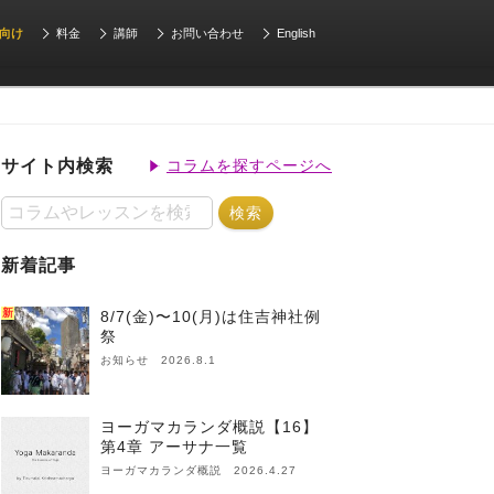
向け
料金
講師
お問い合わせ
English
サイト内検索
コラムを探すページへ
新着記事
新
8/7(金)〜10(月)は住吉神社例
祭
お知らせ 2026.8.1
ヨーガマカランダ概説【16】
第4章 アーサナ一覧
ヨーガマカランダ概説 2026.4.27