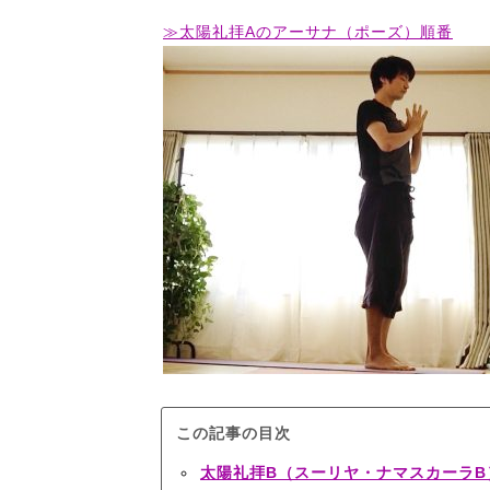
≫太陽礼拝Aのアーサナ（ポーズ）順番
この記事の目次
太陽礼拝B（スーリヤ・ナマスカーラB