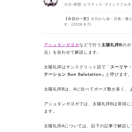
ヨガ･瞑想･ピラティス･マインドフル
【今日の一言】
今日から佃・月島・勝
す。(2026.8.7)
アシュタンガヨガ
などで行う
太陽礼拝B
のポ
点）を合わせて解説します。
太陽礼拝はサンスクリット語で「
スーリヤ・ナマ
テーション Sun Salutation」
と呼びます
太陽礼拝Bは、Aに比べてポーズ数が多く、
アシュタンガヨガでは、太陽礼拝Bは冒頭に
ます。
太陽礼拝Aについては、以下の記事で解説し