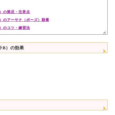
）の禁忌・注意点
B）のアーサナ（ポーズ）順番
）のコツ・練習法
ラB）の効果