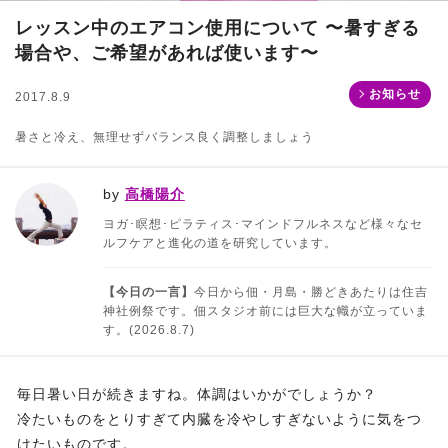
レッスン中のエアコン使用について 〜暑すぎる
場合や、ご希望があれば使います〜
お知らせ
2017.8.9
暑さと冷え、無理せずバランス良く調整しましょう
by
高橋陽介
ヨガ･瞑想･ピラティス･マインドフルネスなど様々なセ
ルフケアと進化の道を研究しています。
【今日の一言】
今日から佃・月島・勝どきあたりは住吉
神社例祭です。佃スタジオ前には巨大な幟が立っていま
す。(2026.8.7)
毎日暑い日が続きますね。体調はいかがでしょうか？
冷たいものをとりすぎて内臓を冷やしすぎないように気をつ
けたいものです。