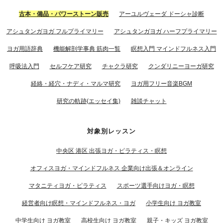
古本・備品・パワーストーン販売
アーユルヴェーダ ドーシャ診断
アシュタンガヨガ フルプライマリー
アシュタンガヨガ ハーフプライマリー
ヨガ用語辞典
機能解剖学事典 筋肉一覧
瞑想入門 マインドフルネス入門
呼吸法入門
セルフケア研究
チャクラ研究
クンダリニーヨーガ研究
経絡・経穴・ナディ・マルマ研究
ヨガ用フリー音楽BGM
研究の軌跡(エッセイ集)
雑談チャット
対象別レッスン
中央区 港区 出張ヨガ・ピラティス・瞑想
オフィスヨガ・マインドフルネス 企業向け出張＆オンライン
マタニティヨガ・ピラティス
スポーツ選手向けヨガ・瞑想
経営者向け瞑想・マインドフルネス・ヨガ
小学生向け ヨガ教室
中学生向け ヨガ教室
高校生向け ヨガ教室
親子・キッズ ヨガ教室