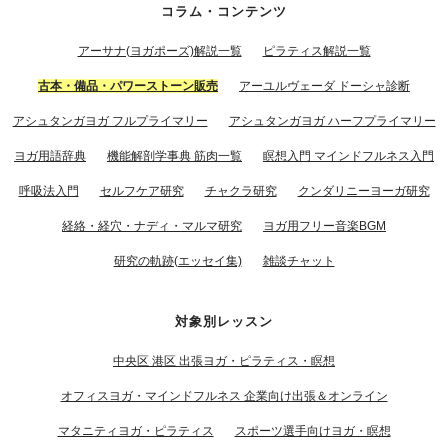
コラム・コンテンツ
アーサナ(ヨガポーズ)解説一覧
ピラティス解説一覧
古本・備品・パワーストーン販売
アーユルヴェーダ ドーシャ診断
アシュタンガヨガ フルプライマリー
アシュタンガヨガ ハーフプライマリー
ヨガ用語辞典
機能解剖学事典 筋肉一覧
瞑想入門 マインドフルネス入門
呼吸法入門
セルフケア研究
チャクラ研究
クンダリニーヨーガ研究
経絡・経穴・ナディ・マルマ研究
ヨガ用フリー音楽BGM
研究の軌跡(エッセイ集)
雑談チャット
対象別レッスン
中央区 港区 出張ヨガ・ピラティス・瞑想
オフィスヨガ・マインドフルネス 企業向け出張＆オンライン
マタニティヨガ・ピラティス
スポーツ選手向けヨガ・瞑想