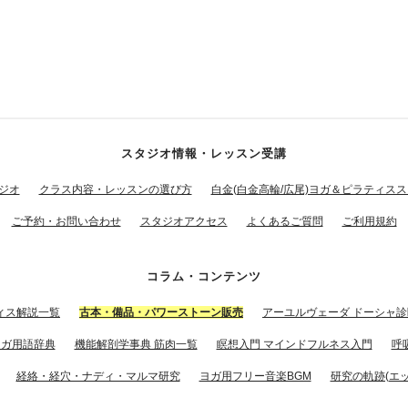
スタジオ情報・レッスン受講
ジオ
クラス内容・レッスンの選び方
白金(白金高輪/広尾)ヨガ＆ピラティス
ご予約・お問い合わせ
スタジオアクセス
よくあるご質問
ご利用規約
コラム・コンテンツ
ィス解説一覧
古本・備品・パワーストーン販売
アーユルヴェーダ ドーシャ診
ヨガ用語辞典
機能解剖学事典 筋肉一覧
瞑想入門 マインドフルネス入門
呼
経絡・経穴・ナディ・マルマ研究
ヨガ用フリー音楽BGM
研究の軌跡(エッ