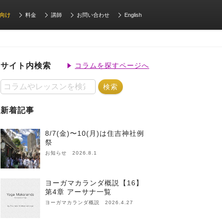
向け
料金
講師
お問い合わせ
English
サイト内検索
コラムを探すページへ
新着記事
8/7(金)〜10(月)は住吉神社例
祭
お知らせ 2026.8.1
ヨーガマカランダ概説【16】
第4章 アーサナ一覧
ヨーガマカランダ概説 2026.4.27