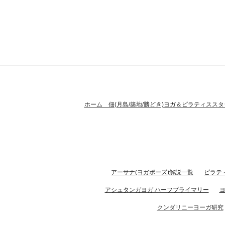
ホーム 佃(月島/築地/勝どき)ヨガ＆ピラティススタ
アーサナ(ヨガポーズ)解説一覧
ピラテ
アシュタンガヨガ ハーフプライマリー
クンダリニーヨーガ研究