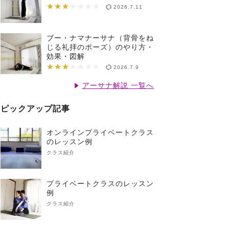
★★★
★★★★★★★
2026.7.11
ブー・ナマナーサナ（背骨をね
じる礼拝のポーズ）のやり方・
効果・図解
★★★
★★★★★★★
2026.7.9
アーサナ解説 一覧へ
ピックアップ記事
オンラインプライベートクラス
のレッスン例
クラス紹介
プライベートクラスのレッスン
例
クラス紹介