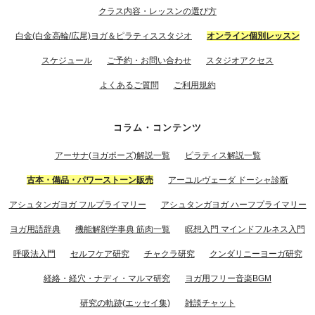
クラス内容・レッスンの選び方
白金(白金高輪/広尾)ヨガ＆ピラティススタジオ
オンライン個別レッスン
スケジュール
ご予約・お問い合わせ
スタジオアクセス
よくあるご質問
ご利用規約
コラム・コンテンツ
アーサナ(ヨガポーズ)解説一覧
ピラティス解説一覧
古本・備品・パワーストーン販売
アーユルヴェーダ ドーシャ診断
アシュタンガヨガ フルプライマリー
アシュタンガヨガ ハーフプライマリー
ヨガ用語辞典
機能解剖学事典 筋肉一覧
瞑想入門 マインドフルネス入門
呼吸法入門
セルフケア研究
チャクラ研究
クンダリニーヨーガ研究
経絡・経穴・ナディ・マルマ研究
ヨガ用フリー音楽BGM
研究の軌跡(エッセイ集)
雑談チャット