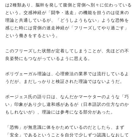
は2種類あり、脳幹を発して腹側と背側へ別々に伝わっている
という。交感神経が「闘争・逃走」の機能を担うのは従来の
理論と共通しているが、「どうしようもない」ような恐怖を
感じた時には背側の迷走神経が「フリーズしてやり過ごす」
という働きをするという。
このフリーズした状態が定着してしまうことが、先ほどの不
良姿勢にもつながっているように思える。
ポリヴェーガル理論は、心理療法の業界では流行しているよ
うだが、まだしっかりと検証された理論ではないようだ。
ポージェス氏の語り口は、なんだかマーケターのような「巧
い」印象があり少し違和感があるが（日本語訳の仕方なのか
もしれないが）、理論には参考になる部分があった。
「恐怖」が無意識に体をかためているのだとしたら、まず
「安全」であるということを自分で少しずつ認識しなおして