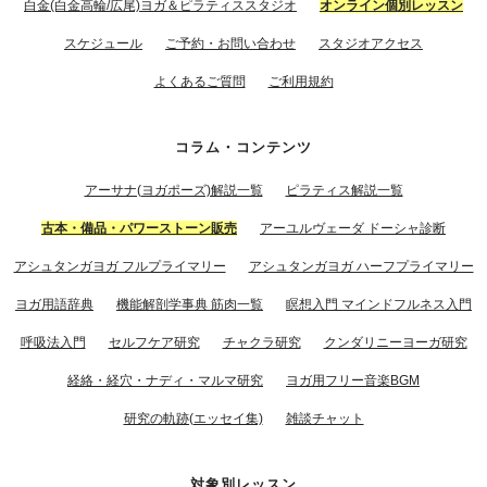
白金(白金高輪/広尾)ヨガ＆ピラティススタジオ
オンライン個別レッスン
スケジュール
ご予約・お問い合わせ
スタジオアクセス
よくあるご質問
ご利用規約
コラム・コンテンツ
アーサナ(ヨガポーズ)解説一覧
ピラティス解説一覧
古本・備品・パワーストーン販売
アーユルヴェーダ ドーシャ診断
アシュタンガヨガ フルプライマリー
アシュタンガヨガ ハーフプライマリー
ヨガ用語辞典
機能解剖学事典 筋肉一覧
瞑想入門 マインドフルネス入門
呼吸法入門
セルフケア研究
チャクラ研究
クンダリニーヨーガ研究
経絡・経穴・ナディ・マルマ研究
ヨガ用フリー音楽BGM
研究の軌跡(エッセイ集)
雑談チャット
対象別レッスン