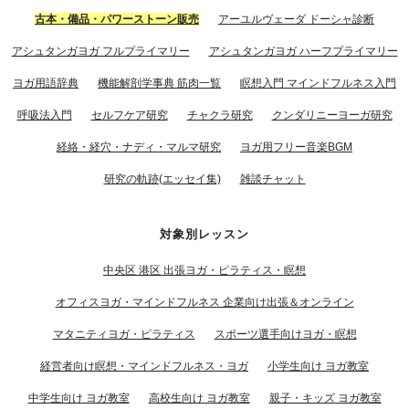
古本・備品・パワーストーン販売
アーユルヴェーダ ドーシャ診断
アシュタンガヨガ フルプライマリー
アシュタンガヨガ ハーフプライマリー
ヨガ用語辞典
機能解剖学事典 筋肉一覧
瞑想入門 マインドフルネス入門
呼吸法入門
セルフケア研究
チャクラ研究
クンダリニーヨーガ研究
経絡・経穴・ナディ・マルマ研究
ヨガ用フリー音楽BGM
研究の軌跡(エッセイ集)
雑談チャット
対象別レッスン
中央区 港区 出張ヨガ・ピラティス・瞑想
オフィスヨガ・マインドフルネス 企業向け出張＆オンライン
マタニティヨガ・ピラティス
スポーツ選手向けヨガ・瞑想
経営者向け瞑想・マインドフルネス・ヨガ
小学生向け ヨガ教室
中学生向け ヨガ教室
高校生向け ヨガ教室
親子・キッズ ヨガ教室