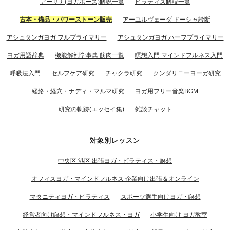
アーサナ(ヨガポーズ)解説一覧
ピラティス解説一覧
古本・備品・パワーストーン販売
アーユルヴェーダ ドーシャ診断
アシュタンガヨガ フルプライマリー
アシュタンガヨガ ハーフプライマリー
ヨガ用語辞典
機能解剖学事典 筋肉一覧
瞑想入門 マインドフルネス入門
呼吸法入門
セルフケア研究
チャクラ研究
クンダリニーヨーガ研究
経絡・経穴・ナディ・マルマ研究
ヨガ用フリー音楽BGM
研究の軌跡(エッセイ集)
雑談チャット
対象別レッスン
中央区 港区 出張ヨガ・ピラティス・瞑想
オフィスヨガ・マインドフルネス 企業向け出張＆オンライン
マタニティヨガ・ピラティス
スポーツ選手向けヨガ・瞑想
経営者向け瞑想・マインドフルネス・ヨガ
小学生向け ヨガ教室