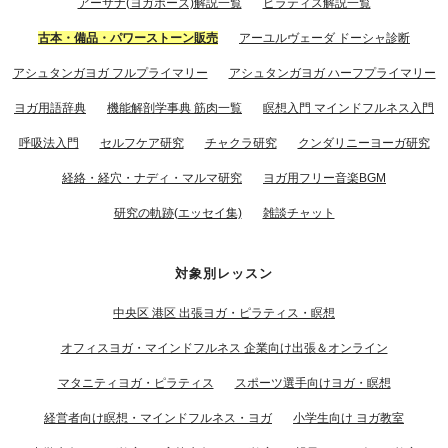
アーサナ(ヨガポーズ)解説一覧
ピラティス解説一覧
古本・備品・パワーストーン販売
アーユルヴェーダ ドーシャ診断
アシュタンガヨガ フルプライマリー
アシュタンガヨガ ハーフプライマリー
ヨガ用語辞典
機能解剖学事典 筋肉一覧
瞑想入門 マインドフルネス入門
呼吸法入門
セルフケア研究
チャクラ研究
クンダリニーヨーガ研究
経絡・経穴・ナディ・マルマ研究
ヨガ用フリー音楽BGM
研究の軌跡(エッセイ集)
雑談チャット
対象別レッスン
中央区 港区 出張ヨガ・ピラティス・瞑想
オフィスヨガ・マインドフルネス 企業向け出張＆オンライン
マタニティヨガ・ピラティス
スポーツ選手向けヨガ・瞑想
経営者向け瞑想・マインドフルネス・ヨガ
小学生向け ヨガ教室