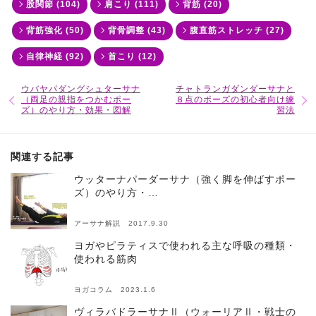
股関節 (104)
肩こり (111)
背筋 (20)
背筋強化 (50)
背骨調整 (43)
腹直筋ストレッチ (27)
自律神経 (92)
首こり (12)
ウバヤパダングシュターサナ
チャトランガダンダーサナと
（両足の親指をつかむポー
８点のポーズの初心者向け練
ズ）のやり方・効果・図解
習法
関連する記事
ウッターナパーダーサナ（強く脚を伸ばすポー
ズ）のやり方・…
アーサナ解説 2017.9.30
ヨガやピラティスで使われる主な呼吸の種類・
使われる筋肉
ヨガコラム 2023.1.6
ヴィラバドラーサナⅡ（ウォーリアⅡ・戦士の