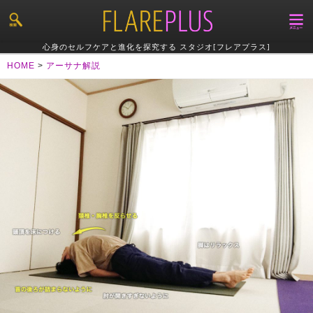
心身のセルフケアと進化を探究する スタジオ[フレアプラス]
HOME
>
アーサナ解説