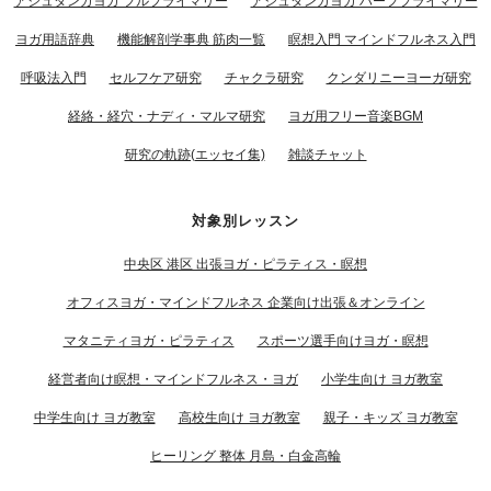
アシュタンガヨガ フルプライマリー
アシュタンガヨガ ハーフプライマリー
ヨガ用語辞典
機能解剖学事典 筋肉一覧
瞑想入門 マインドフルネス入門
呼吸法入門
セルフケア研究
チャクラ研究
クンダリニーヨーガ研究
経絡・経穴・ナディ・マルマ研究
ヨガ用フリー音楽BGM
研究の軌跡(エッセイ集)
雑談チャット
対象別レッスン
中央区 港区 出張ヨガ・ピラティス・瞑想
オフィスヨガ・マインドフルネス 企業向け出張＆オンライン
マタニティヨガ・ピラティス
スポーツ選手向けヨガ・瞑想
経営者向け瞑想・マインドフルネス・ヨガ
小学生向け ヨガ教室
中学生向け ヨガ教室
高校生向け ヨガ教室
親子・キッズ ヨガ教室
ヒーリング 整体 月島・白金高輪