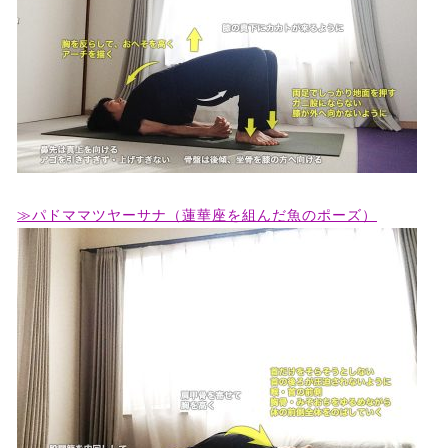
≫パドママツヤーサナ（蓮華座を組んだ魚のポーズ）