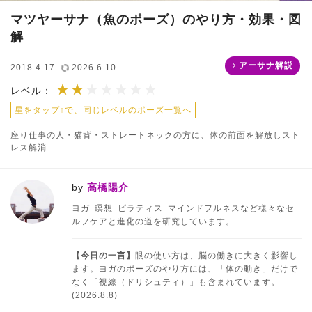
マツヤーサナ（魚のポーズ）のやり方・効果・図
解
アーサナ解説
2018.4.17
2026.6.10
★★
★★★★★★★
レベル：
星をタップ↑で、同じレベルのポーズ一覧へ
座り仕事の人・猫背・ストレートネックの方に、体の前面を解放しスト
レス解消
by
高橋陽介
ヨガ･瞑想･ピラティス･マインドフルネスなど様々なセ
ルフケアと進化の道を研究しています。
【今日の一言】
眼の使い方は、脳の働きに大きく影響し
ます。ヨガのポーズのやり方には、「体の動き」だけで
なく「視線（ドリシュティ）」も含まれています。
(2026.8.8)